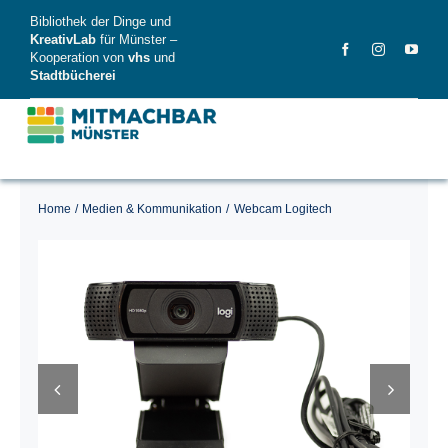
Skip
Bibliothek der Dinge und
to
KreativLab
für Münster –
Kooperation von
vhs
und
content
Stadtbücherei
Home
Medien & Kommunikation
Webcam Logitech
MitMachBar
Dinge
FAQ
News
Videos