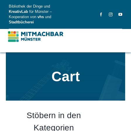
Skip
Bibliothek der Dinge und
to
KreativLab
für Münster –
Kooperation von
vhs
und
content
Stadtbücherei
MitMachBar
Cart
Dinge
FAQ
News
Videos
Stöbern in den
Kategorien