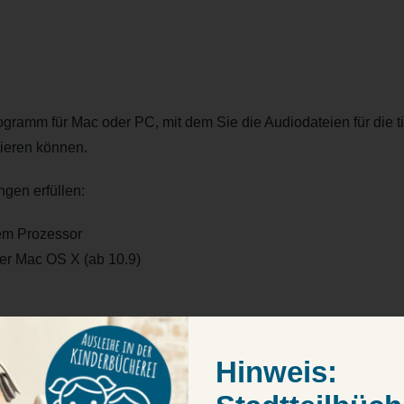
ogramm für Mac oder PC, mit dem Sie die Audiodateien für die t
sieren können.
gen erfüllen:
lem Prozessor
er Mac OS X (ab 10.9)
0×600 Pixel
eicher
Hinweis: