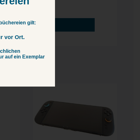
ereien
büchereien gilt:
Ausleihen
 vor Ort.
chlichen
ur auf ein Exemplar
HERO
Switch 2 Nintendo
Spielkonsole