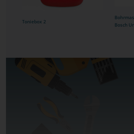
Bohrmas
Toniebox 2
Bosch Un