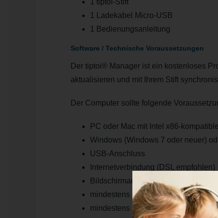
1 tiptoi-Stift
1 Ladekabel Micro-USB
1 Bedienungsanleitung
Software / Technische Voraussetzungen
Der tiptoi® Manager ist ein kostenloses Pr
aktualisieren und mit Ihrem Stift synchroni
Der Computer sollte folgende Voraussetzun
PC oder Mac mit Intel x86-kompatib
Windows (Windows 7 oder neuer) od
USB-Anschluss
Internetverbindung (DSL empfohlen)
Bildschirmauflösung mindestens 100
mindestens 1 GB freier Festplattensp
mindestens 2 GB Arbeitsspeicher