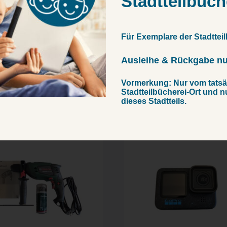
Stadtteilbüch
 und die enthaltenen Sicherheitshinweise.
Für Exemplare der Stadtteil
Ausleihe & Rückgabe nur
Vormerkung: Nur vom tatsä
Stadtteilbücherei-Ort und n
dieses Stadtteils.
Bohrmaschine
Action Cam GoPro 
chlagbohrmaschine
12 Black
h UniversalImpact 800