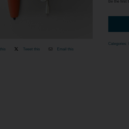
Be the first 
Categories:
this
Tweet this
Email this