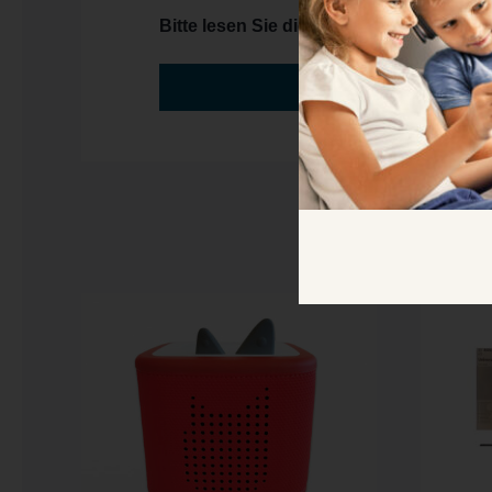
Bitte lesen Sie die Bedienungsanleitung
Datenblatt
S
Toniebox 2
Bosc