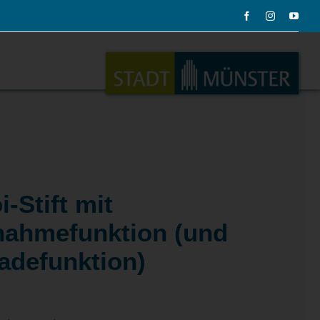
ation
Musik
i-Stift mit
nahmefunktion (und
adefunktion)
ation
Musikinstrumente
le Gadgets
Alles zum Tasten, Zupfen, Schlagen.