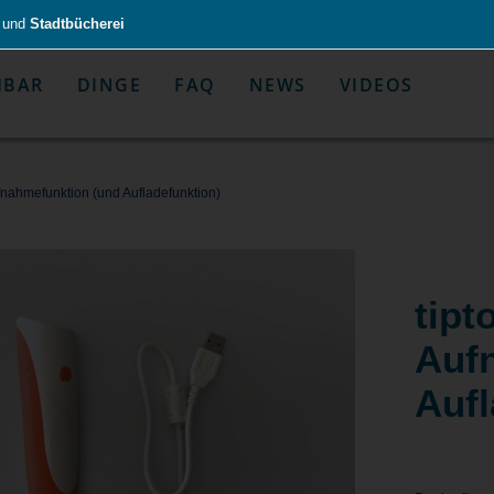
und
Stadtbücherei
HBAR
DINGE
FAQ
NEWS
VIDEOS
zeug & Alltagshelfer
Medien & Kommunik
Aufnahmefunktion (und Aufladefunktion)
tipto
Auf
Aufl
g & Altagshelfer
Medien & Kommunik
e selbst in die Hand.
Kommunikative Gimmicks & coo