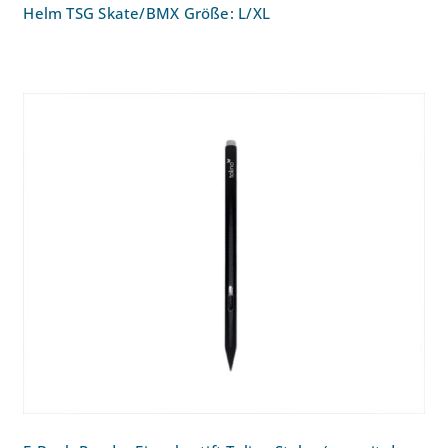
Helm TSG Skate/BMX Größe: L/XL
E-Book-Reader Eingabestift Tolino Stylus
(nur mit dem Tolino Vision Color
kompatibel)