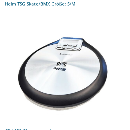
Helm TSG Skate/BMX Größe: S/M
CD-MP3-Player soundmaster