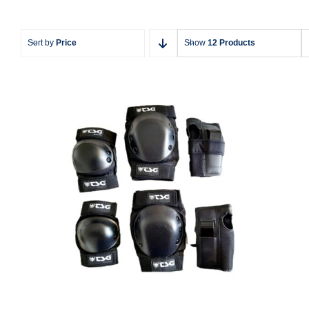
Sort by
Price
Show
12 Products
Schoner TSG Basic Set Größe: S