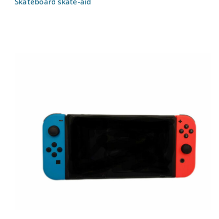
Skateboard skate-aid
Switch Nintendo Spielkonsole