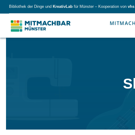
Skip
Bibliothek der Dinge und
KreativLab
für Münster – Kooperation von
vhs
to
content
MITMAC
Forschen
Werk
S
Forschen
Werkzeu
Alles für kleine & große Entdecker.
Nimm die Ding