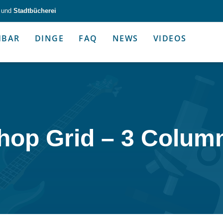
und
Stadtbücherei
HBAR
DINGE
FAQ
NEWS
VIDEOS
zeug & Alltagshelfer
Medien & Kommunik
hop Grid – 3 Colum
g & Altagshelfer
Medien & Kommunik
e selbst in die Hand.
Kommunikative Gimmicks & coo