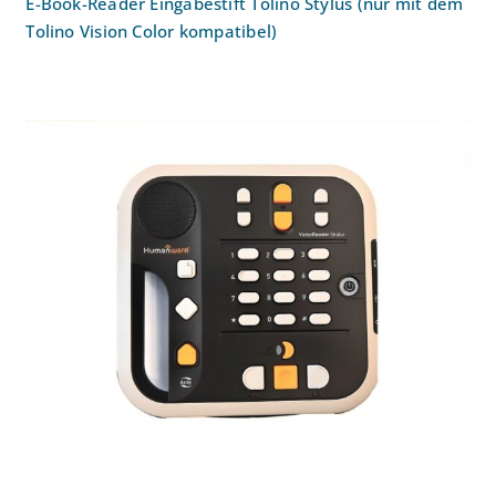
E-Book-Reader Eingabestift Tolino Stylus (nur mit dem
Tolino Vision Color kompatibel)
Daisy-MP3-player Victor Reader Stratus
12M