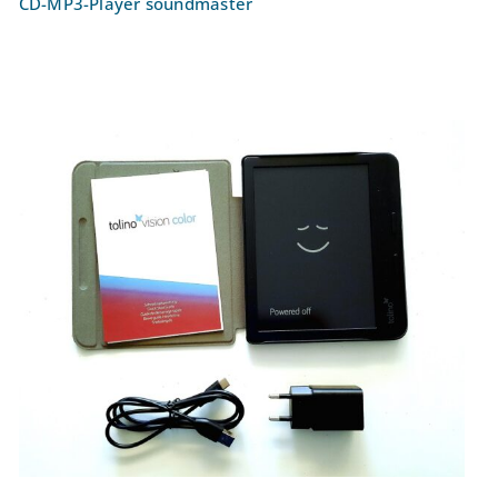
CD-MP3-Player soundmaster
E-Book-Reader Tolino Vision Color