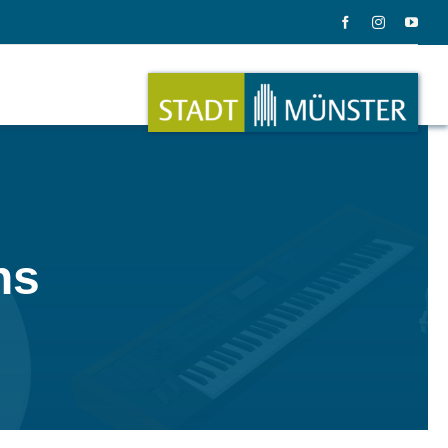
ation
Musik
ns
ation
Musikinstrumente
le Gadgets
Alles zum Tasten, Zupfen, Schlagen.