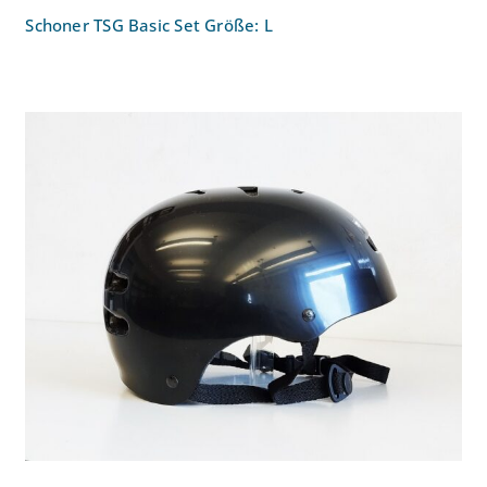
Schoner TSG Basic Set Größe: L
Helm TSG Skate/BMX Größe: L/XL