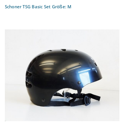
Schoner TSG Basic Set Größe: M
Helm TSG Skate/BMX Größe: S/M