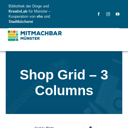
Skip
Bibliothek der Dinge und
to
KreativLab
für Münster –
Kooperation von
vhs
und
content
Stadtbücherei
MitMachBar
Shop Grid – 3
Dinge
Columns
FAQ
News
Videos