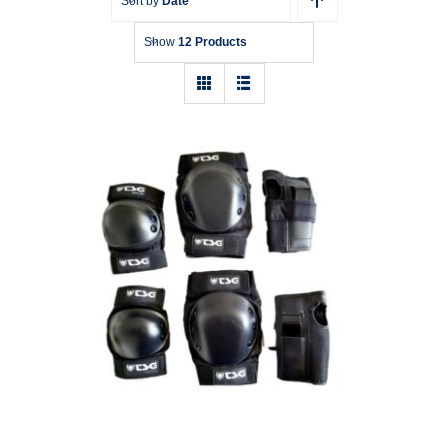
Sort by
Date
Show
12 Products
Schoner TSG Basic Set Größe: S