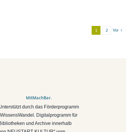
Vor
1
2
MitMachBar.
Unterstützt durch das Förderprogramm
„WissensWandel. Digitalprogramm für
Bibliotheken und Archive innerhalb
von NEUSTART KULTUR“ vom