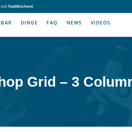
und
Stadtbücherei
HBAR
DINGE
FAQ
NEWS
VIDEOS
zeug & Alltagshelfer
Medien & Kommunik
hop Grid – 3 Colum
g & Altagshelfer
Medien & Kommunik
e selbst in die Hand.
Kommunikative Gimmicks & coo