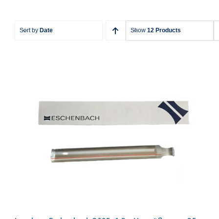
Sort by
Date
Show
12 Products
Leselupe Eschenbach 2605, 1,8 x
Vergrößerung, 25 x 200 mm