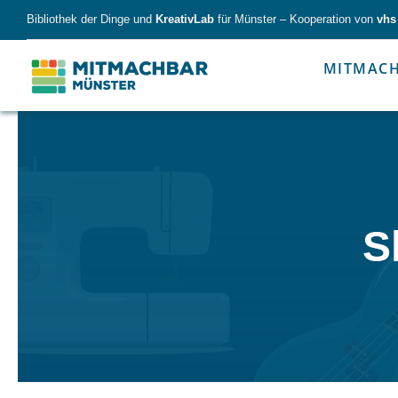
Skip
Bibliothek der Dinge und
KreativLab
für Münster – Kooperation von
vhs
to
content
MITMAC
Forschen
Werk
S
Forschen
Werkzeu
Alles für kleine & große Entdecker.
Nimm die Ding