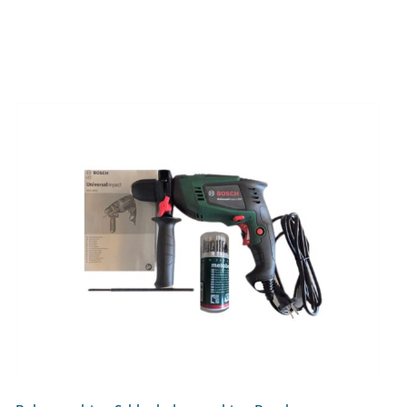
Bohrmaschine Schlagbohrmaschine
Bosch UniversalImpact 800