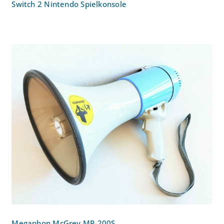
Switch 2 Nintendo Spielkonsole
Megaphon McGrey MP-200S
Megaphon McGrey MP-200S