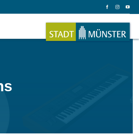
ation
Musik
ns
ation
Musikinstrumente
le Gadgets
Alles zum Tasten, Zupfen, Schlagen.