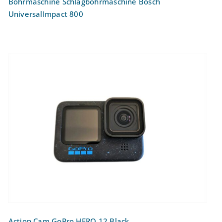
Bohrmaschine Schlagbohrmaschine Bosch
UniversalImpact 800
Action Cam GoPro HERO 12 Black
Action Cam GoPro HERO 12 Black