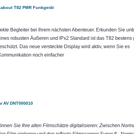
lkabout T82 PMR Funkgerät
ekte Begleiter bei Ihrem nächsten Abenteuer. Erkunden Sie un
nes robusten Äußeren und IPx2 Standard ist das T82 bestens
schützt. Das neue versteckte Display wird aktiv, wenn Sie es
Kommunikation noch einfacher
tar AV DNT000010
nnen Sie Ihre alten Filmschätze digitalisieren: Zwischen Norm
en Film einlegen und den reflecta Filmscanner Super 8 - Norma