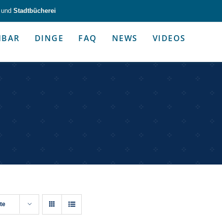
und
Stadtbücherei
HBAR
DINGE
FAQ
NEWS
VIDEOS
zeug & Alltagshelfer
Medien & Kommunik
g & Altagshelfer
Medien & Kommunik
te
e selbst in die Hand.
Kommunikative Gimmicks & coo