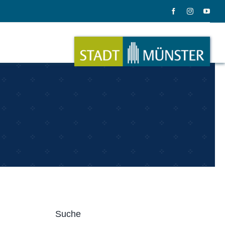
ation
Musik
ation
Musikinstrumente
Suche
le Gadgets
Alles zum Tasten, Zupfen, Schlagen.