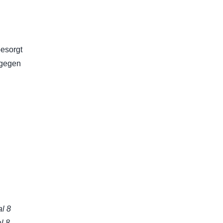
besorgt
 gegen
al 8
l 8