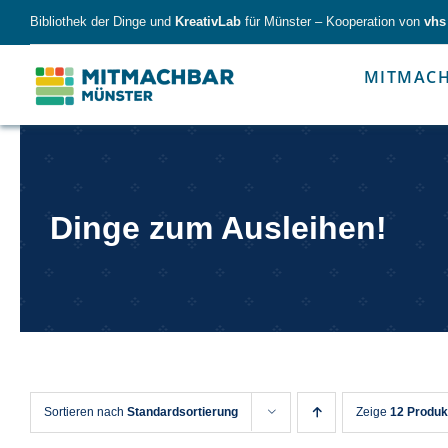
Skip
Bibliothek der Dinge und
KreativLab
für Münster – Kooperation von
vhs
to
content
MITMAC
Forschen
Werk
Dinge zum Ausleihen!
Forschen
Werkzeu
Sortieren nach
Standardsortierung
Zeige
12 Produk
Alles für kleine & große Entdecker.
Nimm die Ding