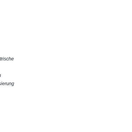
trische
m
sierung