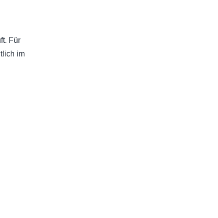
t. Für
lich im