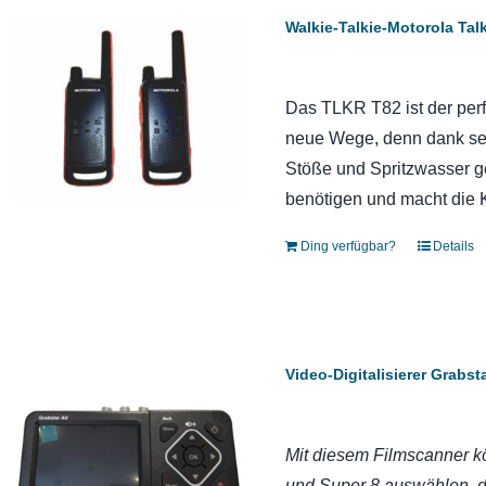
Walkie-Talkie-Motorola Ta
Das TLKR T82 ist der perf
neue Wege, denn dank sei
Stöße und Spritzwasser ge
benötigen und macht die 
Ding verfügbar?
Details
Video-Digitalisierer Grabs
Mit diesem Filmscanner kö
und Super 8 auswählen, d