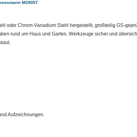
annesmann M29057
l oder Chrom-Vanadium Stahl hergestellt, großteilig GS-geprüf
aben rund um Haus und Garten. Werkzeuge sicher und übersicht
taut.
und Aufzeichnungen.