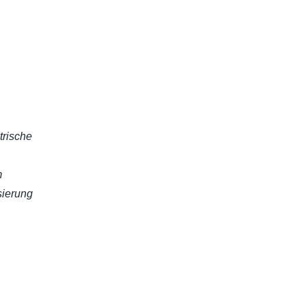
trische
m
sierung