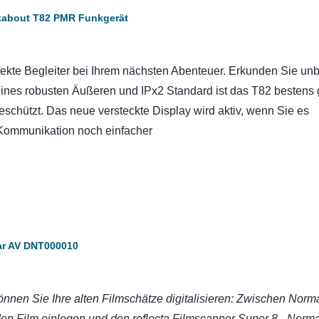
lkabout T82 PMR Funkgerät
ekte Begleiter bei Ihrem nächsten Abenteuer. Erkunden Sie un
nes robusten Äußeren und IPx2 Standard ist das T82 bestens
schützt. Das neue versteckte Display wird aktiv, wenn Sie es
Kommunikation noch einfacher
tar AV DNT000010
nnen Sie Ihre alten Filmschätze digitalisieren: Zwischen Norm
en Film einlegen und den reflecta Filmscanner Super 8 - Norma