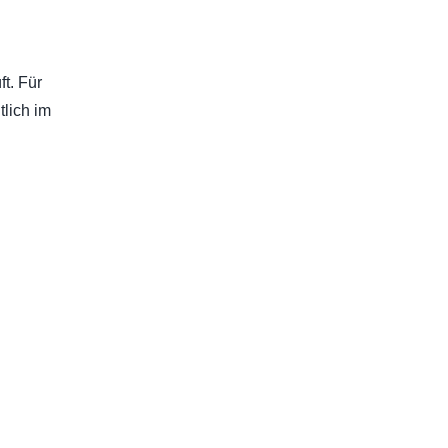
t. Für
lich im