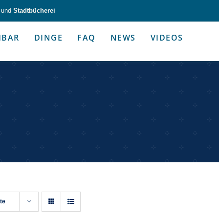
und
Stadtbücherei
HBAR
DINGE
FAQ
NEWS
VIDEOS
zeug & Alltagshelfer
Medien & Kommunik
g & Altagshelfer
Medien & Kommunik
te
e selbst in die Hand.
Kommunikative Gimmicks & coo