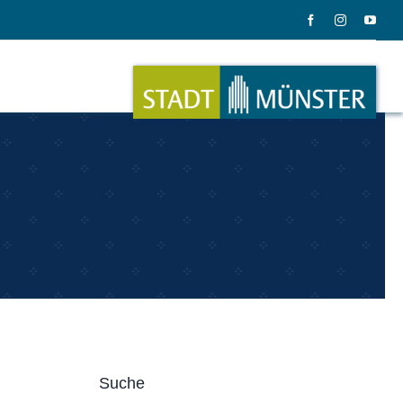
ation
Musik
ation
Musikinstrumente
Suche
le Gadgets
Alles zum Tasten, Zupfen, Schlagen.