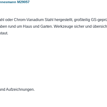
annesmann M29057
l oder Chrom-Vanadium Stahl hergestellt, großteilig GS-geprüf
aben rund um Haus und Garten. Werkzeuge sicher und übersicht
taut.
und Aufzeichnungen.