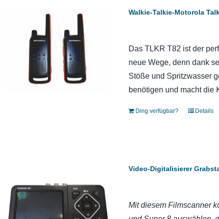
Walkie-Talkie-Motorola Ta
Das TLKR T82 ist der perf
neue Wege, denn dank sei
Stöße und Spritzwasser ge
benötigen und macht die 
Ding verfügbar?
Details
Video-Digitalisierer Grabs
Mit diesem Filmscanner kö
und Super 8 auswählen, d