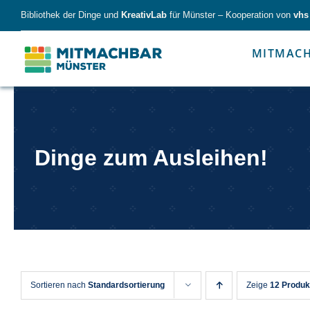
Skip
Bibliothek der Dinge und
KreativLab
für Münster – Kooperation von
vhs
to
content
MITMAC
Forschen
Werk
Dinge zum Ausleihen!
Forschen
Werkzeu
Sortieren nach
Standardsortierung
Zeige
12 Produk
Alles für kleine & große Entdecker.
Nimm die Ding