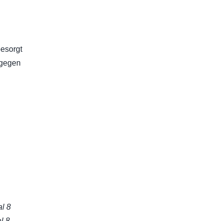
besorgt
 gegen
al 8
l 8