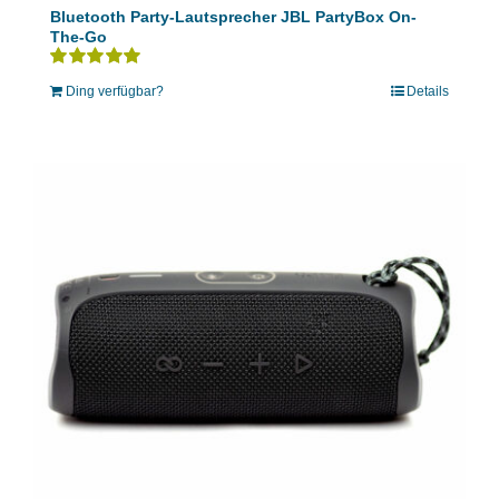
Bluetooth Party-Lautsprecher JBL PartyBox On-
The-Go
Bewertet
Ding verfügbar?
Details
mit
5.00
von 5