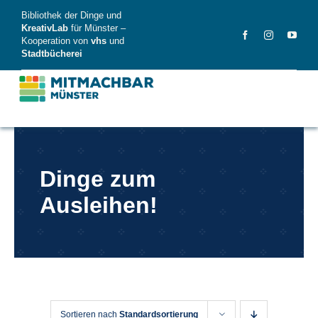
Skip
Bibliothek der Dinge und
to
KreativLab
für Münster –
Kooperation von
vhs
und
content
Stadtbücherei
MitMachBar
Dinge zum
Dinge
Ausleihen!
FAQ
News
Videos
Sortieren nach
Standardsortierung