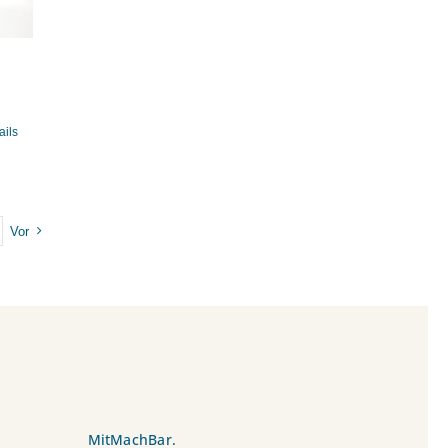
ails
Vor
MitMachBar.