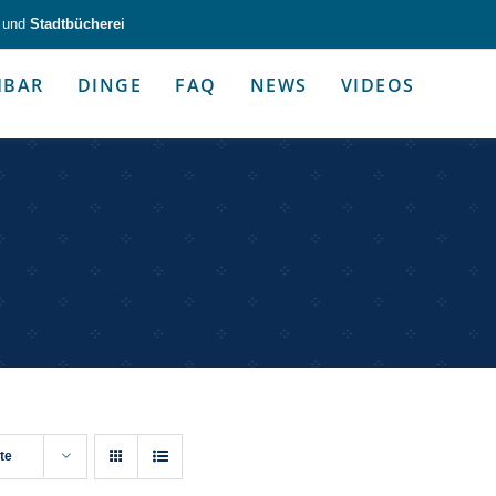
und
Stadtbücherei
HBAR
DINGE
FAQ
NEWS
VIDEOS
zeug & Alltagshelfer
Medien & Kommunik
g & Altagshelfer
Medien & Kommunik
te
e selbst in die Hand.
Kommunikative Gimmicks & coo