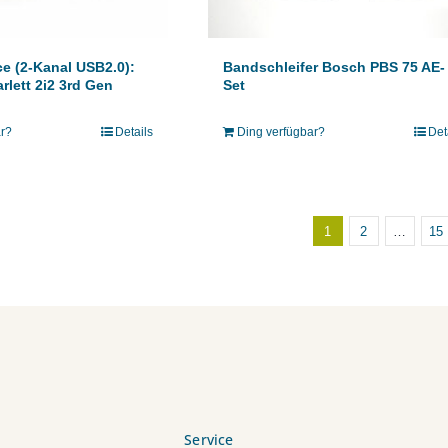
ce (2-Kanal USB2.0):
Bandschleifer Bosch PBS 75 AE-
rlett 2i2 3rd Gen
Set
ar?
Details
Ding verfügbar?
Det
1
2
…
15
Service