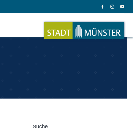
ation
Musik
ation
Musikinstrumente
Suche
le Gadgets
Alles zum Tasten, Zupfen, Schlagen.