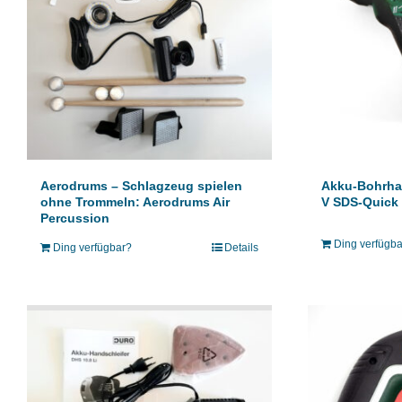
Akku-Bohrha
Aerodrums – Schlagzeug spielen
V SDS-Quick
ohne Trommeln: Aerodrums Air
Percussion
Ding verfügb
Ding verfügbar?
Details