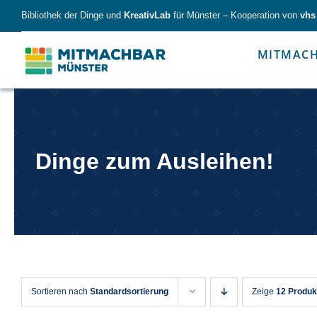
Skip
Bibliothek der Dinge und
KreativLab
für Münster – Kooperation von
vhs
to
content
MITMAC
Forschen
Werk
Dinge zum Ausleihen!
Forschen
Werkzeu
Sortieren nach
Standardsortierung
Zeige
12 Produk
Alles für kleine & große Entdecker.
Nimm die Ding