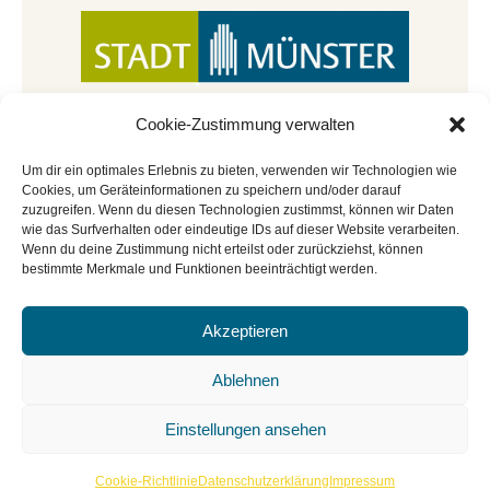
Cookie-Zustimmung verwalten
Um dir ein optimales Erlebnis zu bieten, verwenden wir Technologien wie
Cookies, um Geräteinformationen zu speichern und/oder darauf
zuzugreifen. Wenn du diesen Technologien zustimmst, können wir Daten
wie das Surfverhalten oder eindeutige IDs auf dieser Website verarbeiten.
Wenn du deine Zustimmung nicht erteilst oder zurückziehst, können
bestimmte Merkmale und Funktionen beeinträchtigt werden.
Akzeptieren
© Copyright 2022 - 2026 | Mitmachbar der
Stadtbücherei Münster
|
Impressum
|
Datenschutz
|
Ablehnen
Cookie-Richtlinie
|
BGO
Einstellungen ansehen
Cookie-Richtlinie
Datenschutzerklärung
Impressum