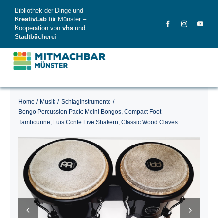
Skip
Bibliothek der Dinge und
to
KreativLab
für Münster –
Kooperation von
vhs
und
content
Stadtbücherei
Home
Musik
Schlaginstrumente
MitMachBar
Bongo Percussion Pack: Meinl Bongos, Compact Foot
Tambourine, Luis Conte Live Shakern, Classic Wood Claves
Dinge
FAQ
News
Videos