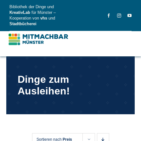
Skip
Bibliothek der Dinge und
to
KreativLab
für Münster –
Kooperation von
vhs
und
content
Stadtbücherei
MitMachBar
Dinge zum
Dinge
Ausleihen!
FAQ
News
Videos
Sortieren nach
Preis