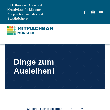
Skip
Bibliothek der Dinge und
to
KreativLab
für Münster –
Kooperation von
vhs
und
content
Stadtbücherei
MitMachBar
Dinge zum
Dinge
Ausleihen!
FAQ
News
Videos
Sortieren nach
Beliebtheit