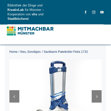
Skip
Bibliothek der Dinge und
to
KreativLab
für Münster –
Kooperation von
vhs
und
content
Stadtbücherei
Home
Neu
Sonstiges
Sackkarre Paketroller Fetra 1732
MitMachBar
Dinge
FAQ
News
Videos