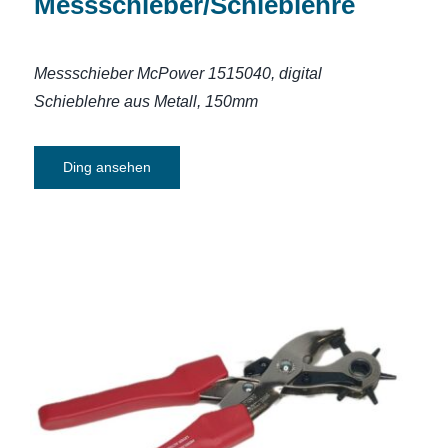
Messschieber/Schieblehre
Messschieber McPower 1515040,
digital
Schieblehre aus Metall, 150mm
Ding ansehen
Lochzange Selzer Revolver mit
Hebelübersetzung