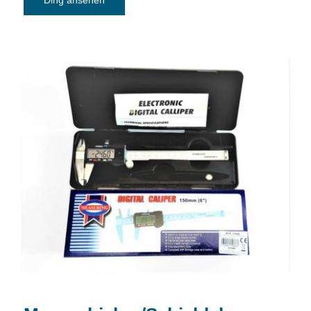
Ding ansehen
Messschieber/Schieblehre