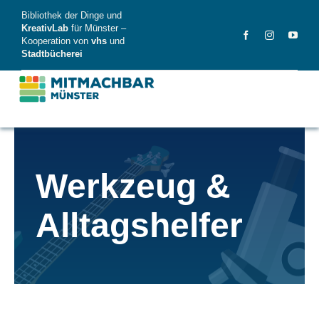
Skip
Bibliothek der Dinge und
to
KreativLab
für Münster –
Kooperation von
vhs
und
content
Stadtbücherei
MitMachBar
Werkzeug &
Dinge
Alltagshelfer
FAQ
News
Videos