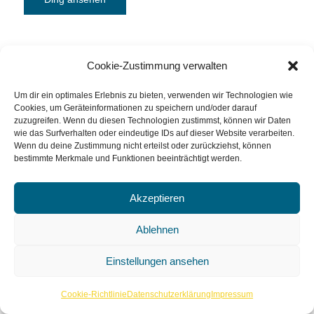
Cookie-Zustimmung verwalten
Um dir ein optimales Erlebnis zu bieten, verwenden wir Technologien wie
Cookies, um Geräteinformationen zu speichern und/oder darauf
zuzugreifen. Wenn du diesen Technologien zustimmst, können wir Daten
wie das Surfverhalten oder eindeutige IDs auf dieser Website verarbeiten.
Wenn du deine Zustimmung nicht erteilst oder zurückziehst, können
Leuchtlupe ERGO-Lux i mobil 10 D
bestimmte Merkmale und Funktionen beeinträchtigt werden.
Komplett 4500K Mobile
Akzeptieren
Ablehnen
Einstellungen ansehen
Cookie-Richtlinie
Datenschutzerklärung
Impressum