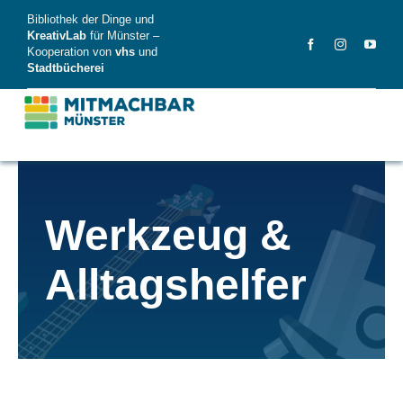
Skip
Bibliothek der Dinge und
to
KreativLab
für Münster –
Kooperation von
vhs
und
content
Stadtbücherei
MitMachBar
Werkzeug &
Dinge
Alltagshelfer
FAQ
News
Videos