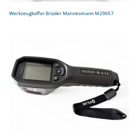
Werkzeugkoffer Brüder Mannesmann M29057
Wärmebildkamera FLIR TG165-X