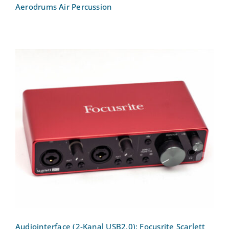
Aerodrums Air Percussion
Audiointerface (2-Kanal USB2.0):
Focusrite Scarlett 2i2 3rd Gen
Audiointerface (2-Kanal USB2.0): Focusrite Scarlett