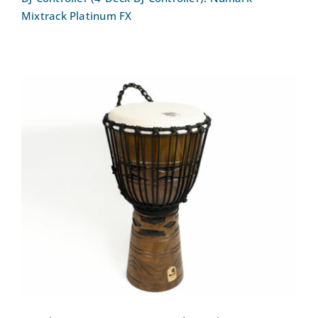
Mixtrack Platinum FX
Djembe: Toca 10″ Origins Wood Djembe
AM