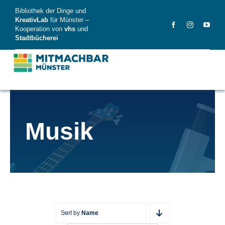
Skip
Bibliothek der Dinge und
to
KreativLab
für Münster –
Kooperation von
vhs
und
content
Stadtbücherei
MitMachBar
Musik
Dinge
FAQ
News
Videos
Sort by
Name