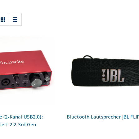
nterface (2-Kanal
Bluetooth Lautsprecher J
 Focusrite Scarlett
FLIP 6
i2 3rd Gen
e (2-Kanal USB2.0):
Bluetooth Lautsprecher JBL FLI
rlett 2i2 3rd Gen