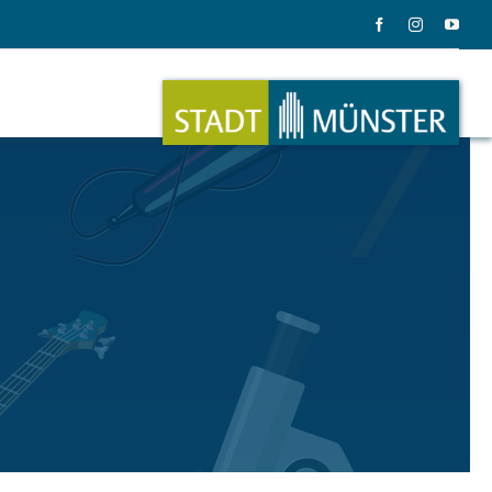
ation
Musik
ation
Musikinstrumente
le Gadgets
Alles zum Tasten, Zupfen, Schlagen.