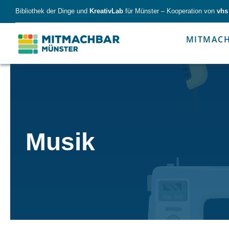
Skip
Bibliothek der Dinge und
KreativLab
für Münster – Kooperation von
vhs
to
content
MITMAC
Forschen
Werk
Musik
Forschen
Werkzeu
Alles für kleine & große Entdecker.
Nimm die Ding