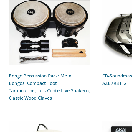
Bongo Percussion Pack:
Meinl Bongos, Compact
CD-Sound
Foot Tambourine, Luis
Phil
Conte Live Shakern, Classic
Wood Claves
Bongo Percussion Pack: Meinl
CD-Soundmasc
Bongos, Compact Foot
AZB798T12
Tambourine, Luis Conte Live Shakern,
Classic Wood Claves