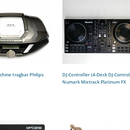
DJ-Controller (4-Deck D
maschine tragbar
Controller): Numark Mixtr
ips AZB798T12
Platinum FX
hine tragbar Philips
DJ-Controller (4-Deck DJ-Control
Numark Mixtrack Platinum FX