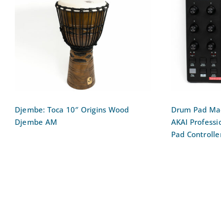
Drum Pa
Djembe: Toca 10″ Origins
Maker: 
Wood Djembe AM
MPD2
Djembe: Toca 10″ Origins Wood
Drum Pad Mac
Djembe AM
AKAI Profess
Pad Controlle