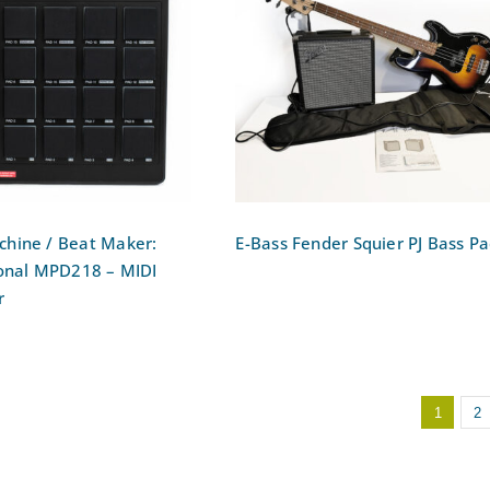
d Machine / Beat
AKAI Professional
E-Bass Fender Squier P
18 – MIDI Pad
Bass Pack
Controller
hine / Beat Maker:
E-Bass Fender Squier PJ Bass Pa
ional MPD218 – MIDI
r
1
2