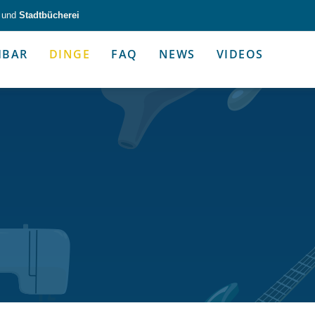
und
Stadtbücherei
HBAR
DINGE
FAQ
NEWS
VIDEOS
zeug & Alltagshelfer
Medien & Kommunik
g & Altagshelfer
Medien & Kommunik
e selbst in die Hand.
Kommunikative Gimmicks & coo