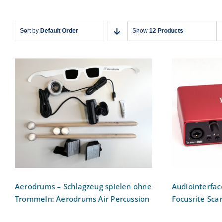
Sort by
Default Order
Show
12 Products
Aerodrums – Schlagzeug
Audioi
spielen ohne Trommeln:
USB2.0):
Aerodrums Air Percussion
2
Aerodrums – Schlagzeug spielen ohne
Audiointerfac
Trommeln: Aerodrums Air Percussion
Focusrite Sca