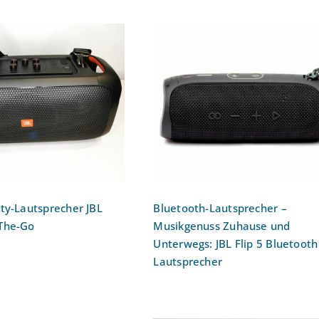
etooth Party-
Bluetooth-Lautsprecher 
cher JBL PartyBox
Musikgenuss Zuhause u
On-The-Go
Unterwegs: JBL Flip 5
Bluetooth Lautsprecher
Bewertet
mit
5.00
von 5
ty-Lautsprecher JBL
Bluetooth-Lautsprecher –
The-Go
Musikgenuss Zuhause und
Unterwegs: JBL Flip 5 Bluetooth
Lautsprecher