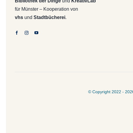
Bibliothek der Dinge
und
KreativLab
für Münster – Kooperation von
vhs
und
Stadtbücherei
.
© Copyright 2022 - 202