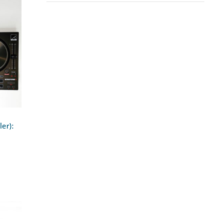
J-
ack
ler):