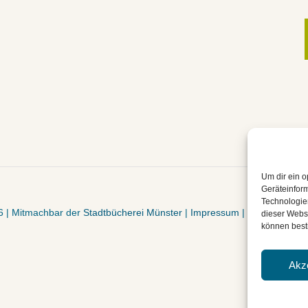
Um dir ein o
Geräteinfor
Technologien
6 | Mitmachbar der
Stadtbücherei Münster
|
Impressum
|
Datenschutz
dieser Websi
können best
Akz