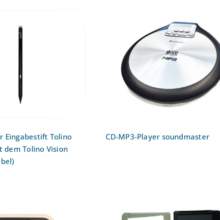
eader Eingabestift
tylus (nur mit dem
CD-MP3-Player
no Vision Color
soundmaster
ompatibel)
 Eingabestift Tolino
CD-MP3-Player soundmaster
it dem Tolino Vision
bel)