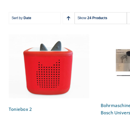
Sort by
Date
Show
24 Products
Bo
Schlagbo
Toniebox 2
Unive
Bohrmaschine
Toniebox 2
Bosch Univer