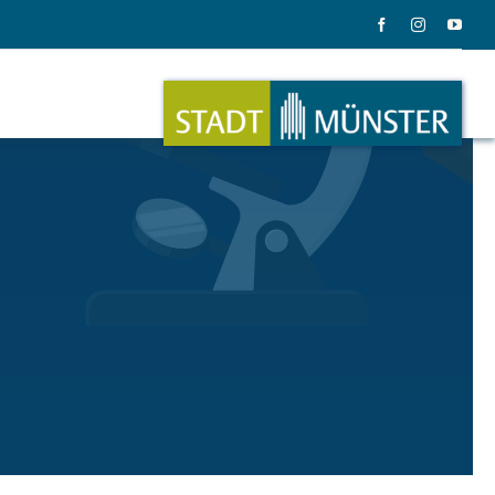
ation
Musik
ation
Musikinstrumente
le Gadgets
Alles zum Tasten, Zupfen, Schlagen.