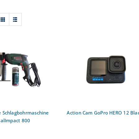
hrmaschine
Action Cam GoPro HER
hrmaschine Bosch
12 Black
rsalImpact 800
 Schlagbohrmaschine
Action Cam GoPro HERO 12 Bla
salImpact 800