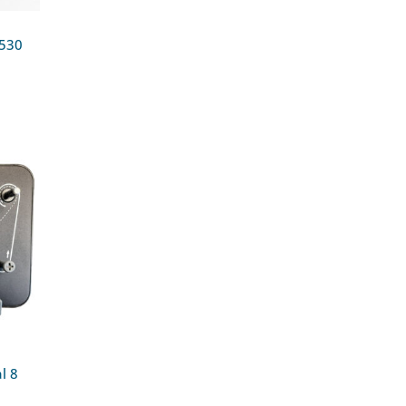
 530
d
0
l 8