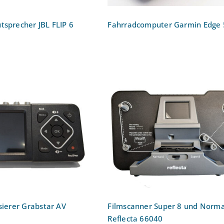
tsprecher JBL FLIP 6
Fahrradcomputer Garmin Edge
italisierer Grabstar
Filmscanner Super 8 un
 DNT000010
Normal 8 Reflecta 6604
isierer Grabstar AV
Filmscanner Super 8 und Norma
Reflecta 66040