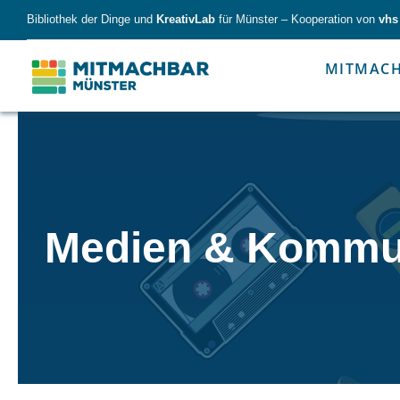
Skip
Bibliothek der Dinge und
KreativLab
für Münster – Kooperation von
vhs
to
content
MITMAC
Forschen
Werk
Medien & Kommu
Forschen
Werkzeu
Alles für kleine & große Entdecker.
Nimm die Ding