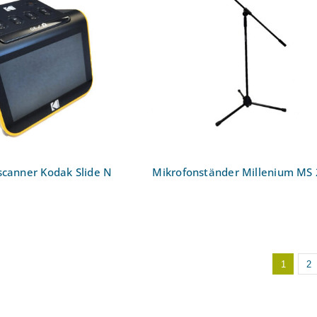
d Diascanner Kodak
Mikrofonständer Milleni
lide N Scan
MS 2014
scanner Kodak Slide N
Mikrofonständer Millenium MS
1
2