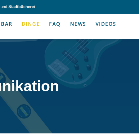
und
Stadtbücherei
HBAR
DINGE
FAQ
NEWS
VIDEOS
zeug & Alltagshelfer
Medien & Kommunik
nikation
g & Altagshelfer
Medien & Kommunik
e selbst in die Hand.
Kommunikative Gimmicks & coo