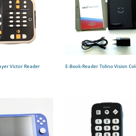
P3-player Victor
E-Book-Reader Tolino
er Stratus 12M
Vision Color
yer Victor Reader
E-Book-Reader Tolino Vision Col
h Lite Nintendo
Daisy-MP3-player Victo
pielkonsole
Reader Stream 3