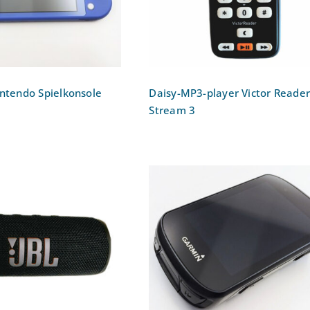
intendo Spielkonsole
Daisy-MP3-player Victor Reade
Stream 3
h Lautsprecher JBL
Fahrradcomputer Garmi
FLIP 6
Edge 530