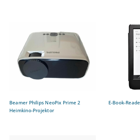
Beamer Philips NeoPix
E-Book-R
Prime 2 Heimkino-Projektor
Beamer Philips NeoPix Prime 2
E-Book-Reader
Heimkino-Projektor