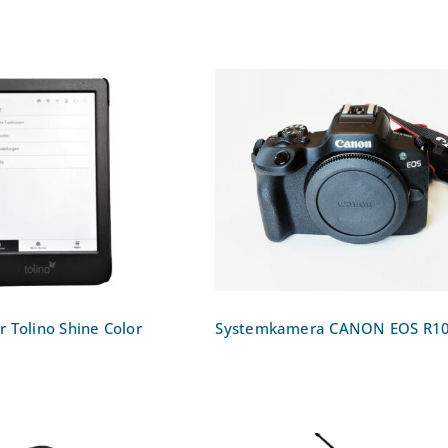
eader Tolino Shine
Systemkamera CANO
Color
EOS R100
 Tolino Shine Color
Systemkamera CANON EOS R1