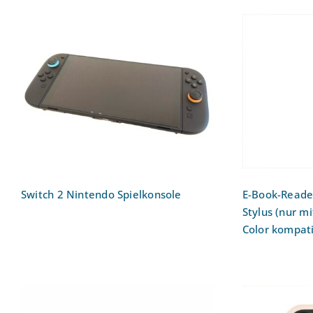
E-Book-R
Switch 2 Nintendo
Tolino S
Spielkonsole
Toli
k
Switch 2 Nintendo Spielkonsole
E-Book-Reader
Stylus (nur m
Color kompati