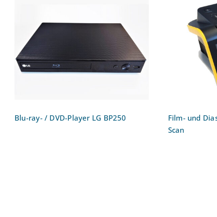
Blu-ray- / DVD-Player LG
Film- un
BP250
S
Blu-ray- / DVD-Player LG BP250
Film- und Dia
Scan