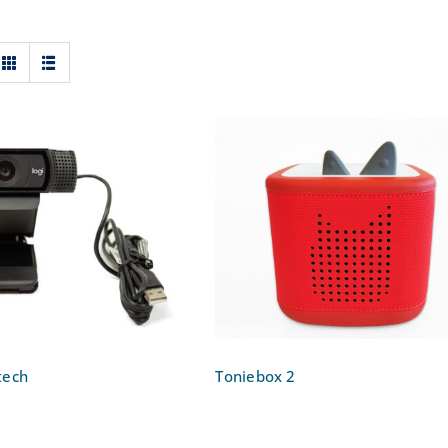
cam Logitech
Toniebox 2
tech
Toniebox 2