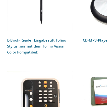
Tolino Stylus (nur mit dem
CD
Tolino Vision Color
s
kompatibel)
E-Book-Reader Eingabestift Tolino
CD-MP3-Playe
Stylus (nur mit dem Tolino Vision
Color kompatibel)
Daisy-MP3-player Victor
E-Boo
Reader Stratus 12M
V