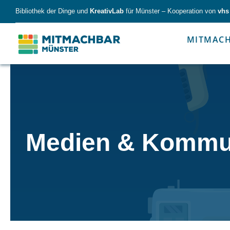
Skip
Bibliothek der Dinge und
KreativLab
für Münster – Kooperation von
vhs
to
content
MITMAC
Forschen
Werk
Medien & Kommu
Forschen
Werkzeu
Alles für kleine & große Entdecker.
Nimm die Ding