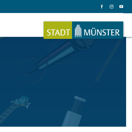
ation
Musik
ation
Musikinstrumente
le Gadgets
Alles zum Tasten, Zupfen, Schlagen.