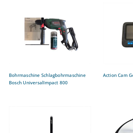
Bohrmaschine
Action
Schlagbohrmaschine Bosch
UniversalImpact 800
Bohrmaschine Schlagbohrmaschine
Action Cam G
Bosch UniversalImpact 800
E-Book-Reader Eingabestift