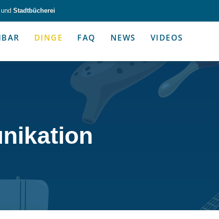
und
Stadtbücherei
HBAR
DINGE
FAQ
NEWS
VIDEOS
zeug & Alltagshelfer
Medien & Kommunik
nikation
g & Altagshelfer
Medien & Kommunik
e selbst in die Hand.
Kommunikative Gimmicks & coo