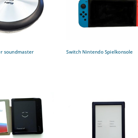
-MP3-Player
Switch Nintendo
oundmaster
Spielkonsole
r soundmaster
Switch Nintendo Spielkonsole
k-Reader Tolino
E-Book-Reader Tolino Sh
ision Color
5