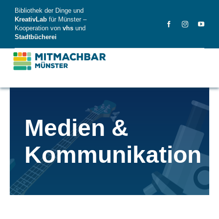
Skip
Bibliothek der Dinge und
to
KreativLab
für Münster –
Kooperation von
vhs
und
content
Stadtbücherei
MitMachBar
Medien &
Dinge
Kommunikation
FAQ
News
Videos