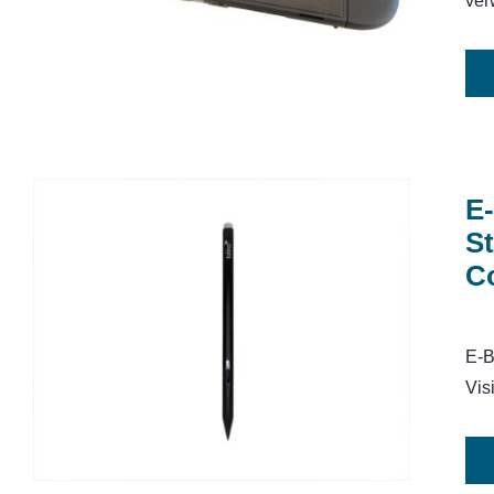
ver
E-
St
Co
E-Book-Reader Eingabestift Tolino
Stylus (nur mit dem Tolino Vision
Color kompatibel)
E-B
Vis