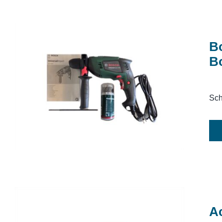
B
B
Bohrmaschine Schlagbohrmaschine
Bosch UniversalImpact 800
Sch
A