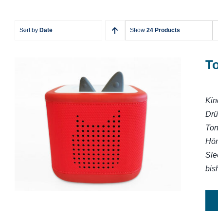
Sort by
Date
Show
24 Products
T
Kin
Drü
Toniebox 2
Ton
Hör
Sle
bis