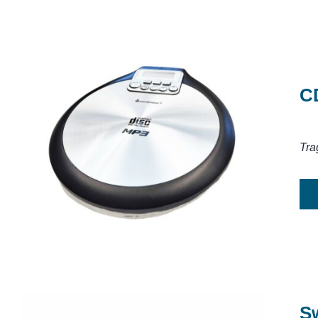
C
CD-MP3-Player soundmaster
Tra
S