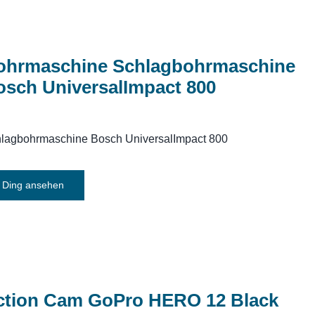
ohrmaschine Schlagbohrmaschine
osch UniversalImpact 800
lagbohrmaschine Bosch UniversalImpact 800
Ding ansehen
ction Cam GoPro HERO 12 Black