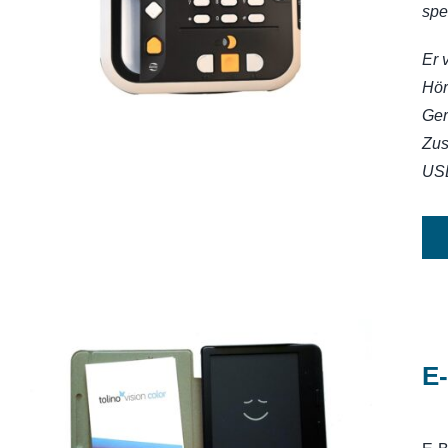
Stratus 12M
spe
Er 
Hör
Ger
Zus
USB
E-