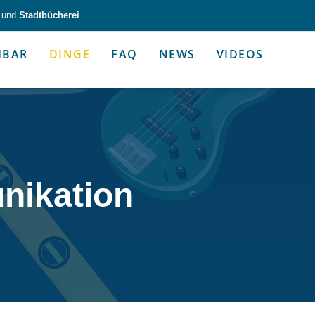
und
Stadtbücherei
HBAR
DINGE
FAQ
NEWS
VIDEOS
zeug & Alltagshelfer
Medien & Kommunik
nikation
g & Altagshelfer
Medien & Kommunik
e selbst in die Hand.
Kommunikative Gimmicks & coo