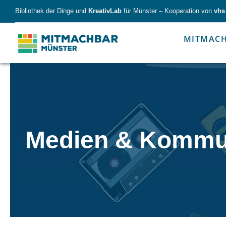
Skip
Bibliothek der Dinge und
KreativLab
für Münster – Kooperation von
vhs
to
content
MITMAC
Forschen
Werk
Medien & Kommu
Forschen
Werkzeu
Alles für kleine & große Entdecker.
Nimm die Ding