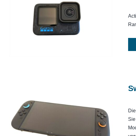
Act
Action Cam GoPro HERO 12 Black
Ran
Sw
Die
Sie
Switch 2 Nintendo Spielkonsole
Mod