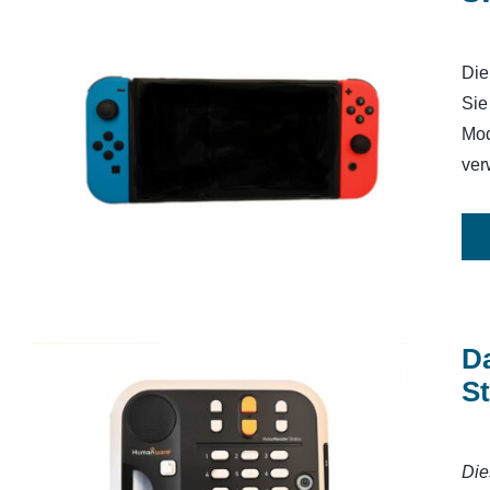
Die
Sie
Switch Nintendo Spielkonsole
Mod
ver
Da
S
Die
Daisy-MP3-player Victor Reader