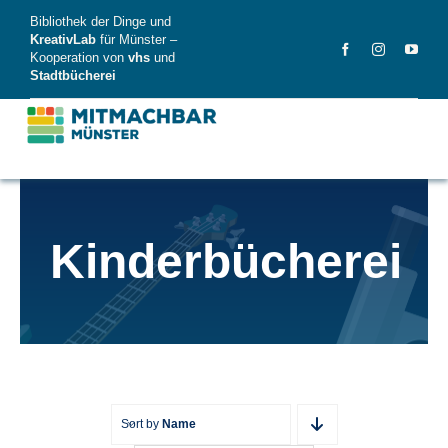
Skip
Bibliothek der Dinge und
to
KreativLab
für Münster –
Kooperation von
vhs
und
content
Stadtbücherei
MitMachBar
Kinderbücherei
Dinge
FAQ
News
Videos
Sort by
Name