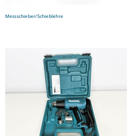
Messschieber/Schieblehre
Heißluftgebläse Kit Makita HG5030K 1600
W