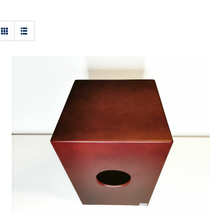
Schalloch Cajon – Für die kleine Akustik-
Band?: Schalloch Cajon mit Snaresound