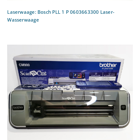
Laserwaage: Bosch PLL 1 P 0603663300 Laser-
Wasserwaage
Hobbyplotter: Brother ScanNCut CM900
Hobbyplotter