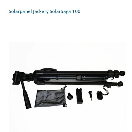
Solarpanel Jackery SolarSaga 100
Stativ Tripod – Ideal zum Aufnehmen von
Vlogs: Phinistec 140cm Stativ