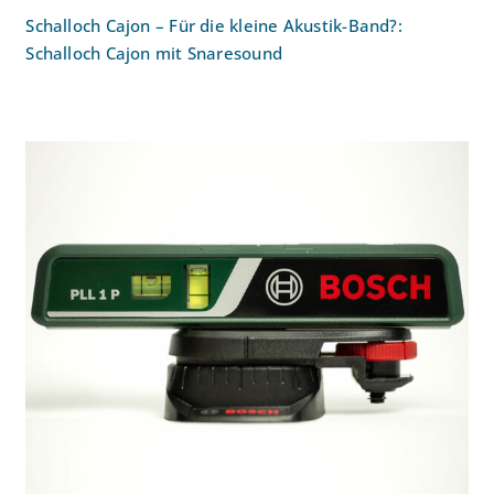
Schalloch Cajon – Für die kleine Akustik-Band?:
Schalloch Cajon mit Snaresound
Laserwaage: Bosch PLL 1 P 0603663300
Laser-Wasserwaage