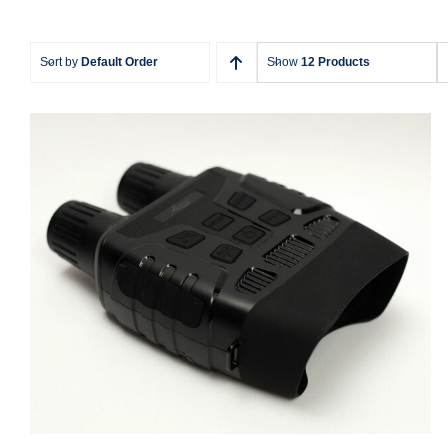
Sort by
Default Order
Show
12 Products
Nachtsichtgerät Fernglas mit Kamera
Zavarius DN-800 V2