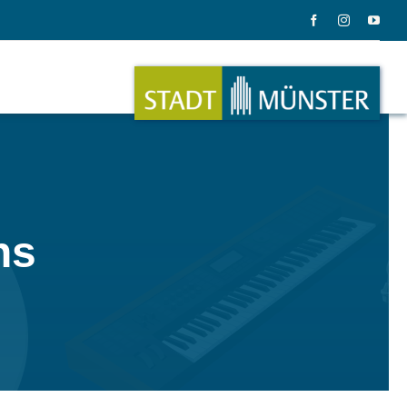
ation
Musik
ns
ation
Musikinstrumente
le Gadgets
Alles zum Tasten, Zupfen, Schlagen.