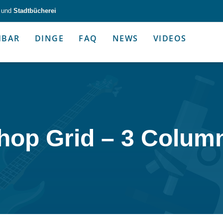
und
Stadtbücherei
HBAR
DINGE
FAQ
NEWS
VIDEOS
zeug & Alltagshelfer
Medien & Kommunik
hop Grid – 3 Colum
g & Altagshelfer
Medien & Kommunik
e selbst in die Hand.
Kommunikative Gimmicks & coo