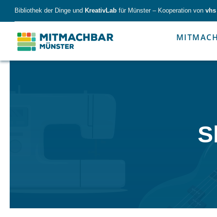
Skip
Bibliothek der Dinge und
KreativLab
für Münster – Kooperation von
vhs
to
content
MITMAC
Forschen
Werk
S
Forschen
Werkzeu
Alles für kleine & große Entdecker.
Nimm die Ding