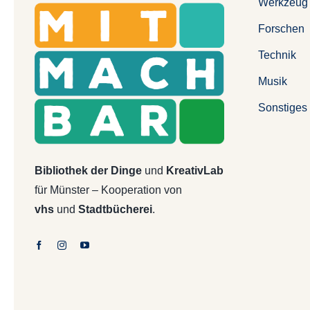
Werkzeug
Forschen
Technik
Musik
Sonstiges
Bibliothek der Dinge
und
KreativLab
für Münster – Kooperation von
vhs
und
Stadtbücherei
.