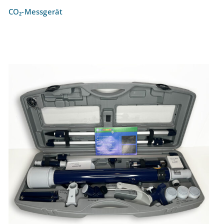
CO₂-Messgerät
Teleskop Bresser Optik Visomar 60/700
AZ1 Linsen-Teleskop