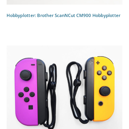
Hobbyplotter: Brother ScanNCut CM900 Hobbyplotter
Switch Nintendo Controller Joy-Con Set