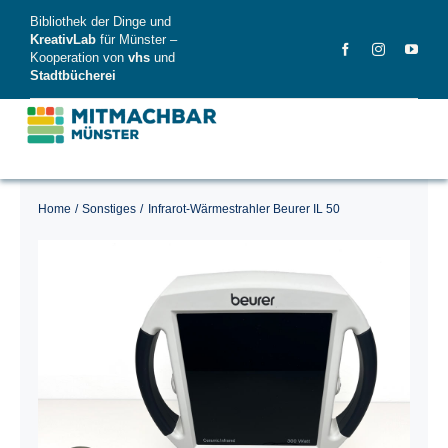
Skip
Bibliothek der Dinge und
to
KreativLab
für Münster –
Kooperation von
vhs
und
content
Stadtbücherei
Home
Sonstiges
Infrarot-Wärmestrahler Beurer IL 50
MitMachBar
Dinge
FAQ
News
Videos