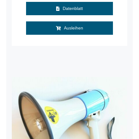
Datenblatt
Ausleihen
Megaphon McGrey MP-200S