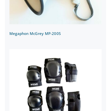
Megaphon McGrey MP-200S
Schoner TSG Basic Set Größe: S