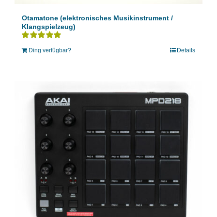
Otamatone (elektronisches Musikinstrument /
Klangspielzeug)
Bewertet
Ding verfügbar?
Details
mit
5.00
von 5