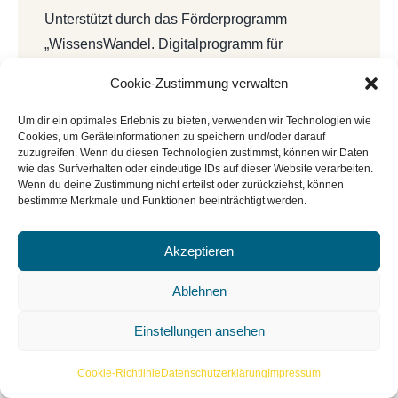
Unterstützt durch das Förderprogramm
„WissensWandel. Digitalprogramm für
Bibliotheken und Archive innerhalb von
Cookie-Zustimmung verwalten
NEUSTART KULTUR“ vom Deutschen
Bibliotheksverband e.V. und dem Beauftragten
Um dir ein optimales Erlebnis zu bieten, verwenden wir Technologien wie
Cookies, um Geräteinformationen zu speichern und/oder darauf
der Bundesregierung für Kultur und Medien
zuzugreifen. Wenn du diesen Technologien zustimmst, können wir Daten
(BKM).
wie das Surfverhalten oder eindeutige IDs auf dieser Website verarbeiten.
Wenn du deine Zustimmung nicht erteilst oder zurückziehst, können
bestimmte Merkmale und Funktionen beeinträchtigt werden.
Akzeptieren
Ablehnen
Einstellungen ansehen
Cookie-Richtlinie
Datenschutzerklärung
Impressum