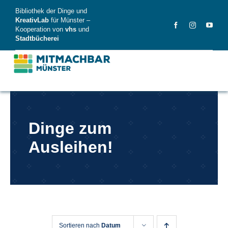
Skip
Bibliothek der Dinge und
to
KreativLab
für Münster –
Kooperation von
vhs
und
content
Stadtbücherei
MitMachBar
Dinge zum
Dinge
Ausleihen!
FAQ
News
Videos
Sortieren nach
Datum