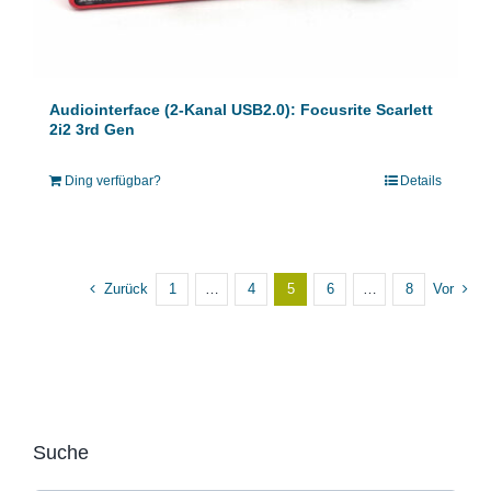
Audiointerface (2-Kanal USB2.0): Focusrite Scarlett
2i2 3rd Gen
Ding verfügbar?
Details
Zurück
1
…
4
5
6
…
8
Vor
Suche