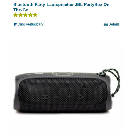
Bluetooth Party-Lautsprecher JBL PartyBox On-
The-Go
Bewertet
Ding verfügbar?
Details
mit
5.00
von 5