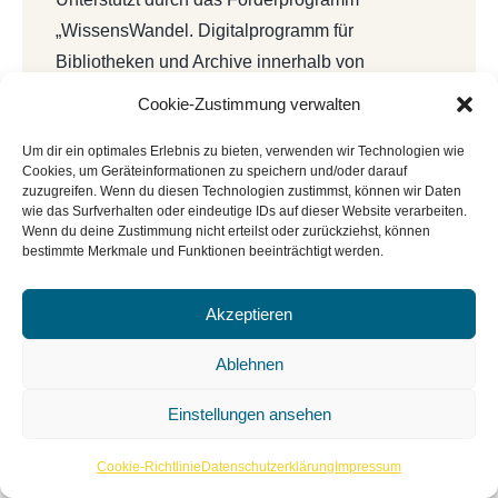
„WissensWandel. Digitalprogramm für
Bibliotheken und Archive innerhalb von
NEUSTART KULTUR“ vom Deutschen
Cookie-Zustimmung verwalten
Bibliotheksverband e.V. und dem Beauftragten
Um dir ein optimales Erlebnis zu bieten, verwenden wir Technologien wie
der Bundesregierung für Kultur und Medien
Cookies, um Geräteinformationen zu speichern und/oder darauf
(BKM).
zuzugreifen. Wenn du diesen Technologien zustimmst, können wir Daten
wie das Surfverhalten oder eindeutige IDs auf dieser Website verarbeiten.
Wenn du deine Zustimmung nicht erteilst oder zurückziehst, können
bestimmte Merkmale und Funktionen beeinträchtigt werden.
Akzeptieren
Ablehnen
Einstellungen ansehen
Cookie-Richtlinie
Datenschutzerklärung
Impressum