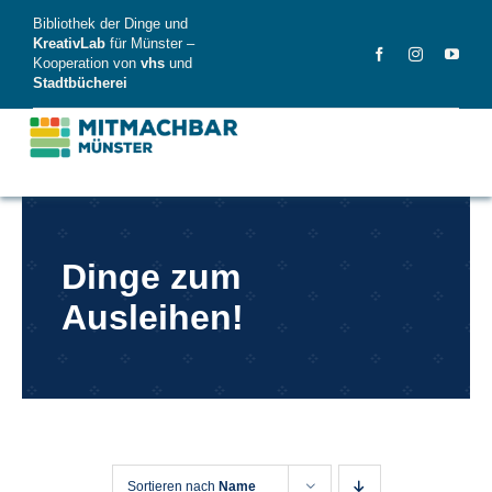
Skip
Bibliothek der Dinge und
to
KreativLab
für Münster –
Kooperation von
vhs
und
content
Stadtbücherei
MitMachBar
Dinge zum
Dinge
Ausleihen!
FAQ
News
Videos
Sortieren nach
Name