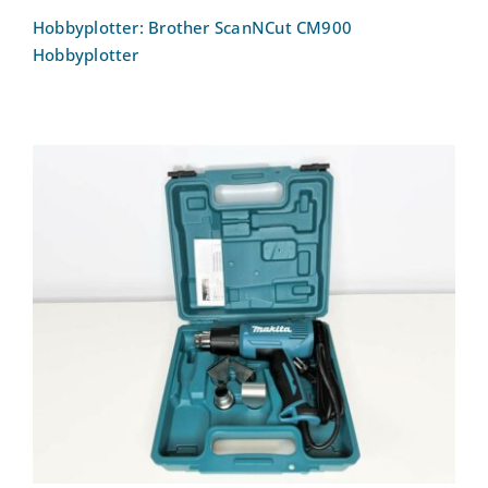
Hobbyplotter: Brother ScanNCut CM900
Hobbyplotter
Heißluftgebläse Kit Makita HG5030K
1600 W