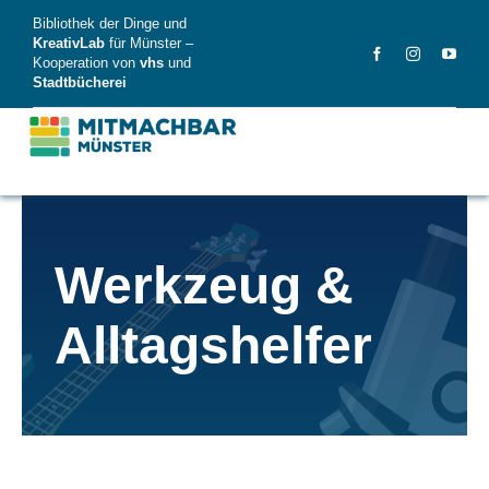
Skip
Bibliothek der Dinge und
to
KreativLab
für Münster –
Kooperation von
vhs
und
content
Stadtbücherei
MitMachBar
Werkzeug &
Dinge
Alltagshelfer
FAQ
News
Videos