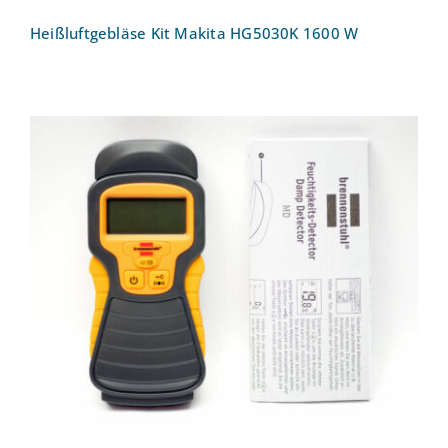
Heißluftgebläse Kit Makita HG5030K 1600 W
Feuchtemessgerät Brennenstuhl MD