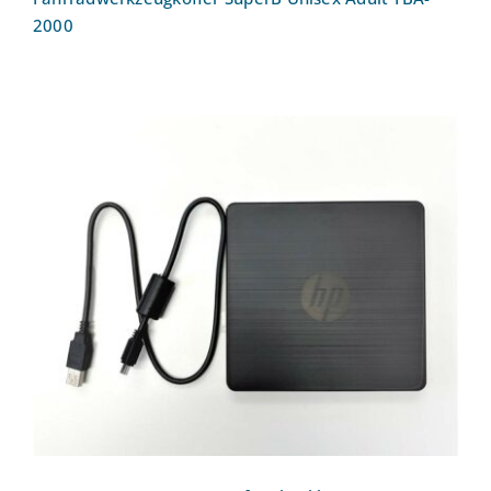
2000
Externes USB-CD-DVD-Laufwerk inkl.
Brenner HP F6V97AA