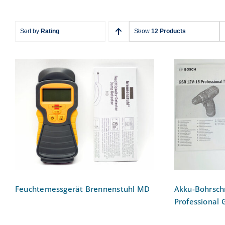
Sort by
Rating
Show
12 Products
Akku-Bo
Feuchtemessgerät
Profess
Brennenstuhl MD
0
Feuchtemessgerät Brennenstuhl MD
Akku-Bohrsch
Professional