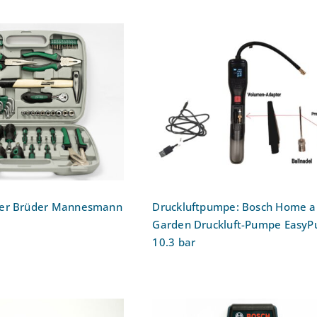
Druckluftpumpe: Bosch
ugkoffer Brüder
Home and Garden
esmann M29057
Druckluft-Pumpe EasyPu
10.3 bar
fer Brüder Mannesmann
Druckluftpumpe: Bosch Home 
Garden Druckluft-Pumpe Easy
10.3 bar