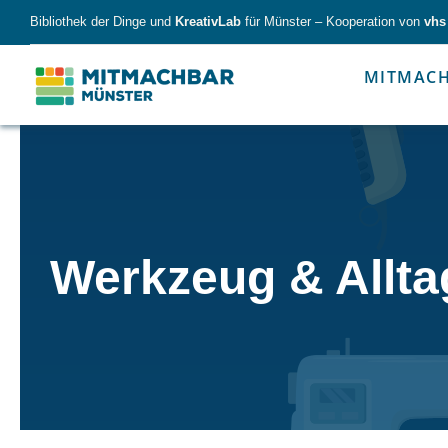
Skip
Bibliothek der Dinge und
KreativLab
für Münster – Kooperation von
vhs
to
content
MITMAC
Forschen
Werk
Werkzeug & Allta
Forschen
Werkzeu
Alles für kleine & große Entdecker.
Nimm die Ding