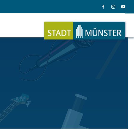
ation
Musik
ation
Musikinstrumente
le Gadgets
Alles zum Tasten, Zupfen, Schlagen.