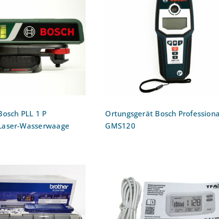
ge: Bosch PLL 1 P
Ortungsgerät Bosch
663300 Laser-
Professional GMS120
asserwaage
Bosch PLL 1 P
Ortungsgerät Bosch Professiona
Laser-Wasserwaage
GMS120
plotter: Brother
nNCut CM900
CO₂-Messgerät