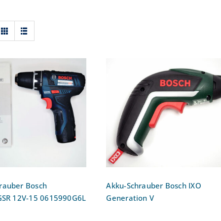
hrschrauber Bosch
Akku-Schrauber Bosch I
ional GSR 12V-15
Generation V
615990G6L
rauber Bosch
Akku-Schrauber Bosch IXO
 GSR 12V-15 0615990G6L
Generation V