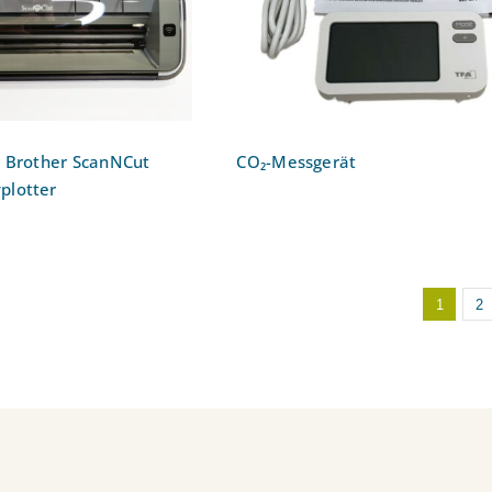
obbyplotter
: Brother ScanNCut
CO₂-Messgerät
plotter
1
2