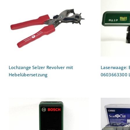
Laserwaa
Lochzange Selzer Revolver
0603
mit Hebelübersetzung
W
Lochzange Selzer Revolver mit
Laserwaage: 
Hebelübersetzung
0603663300 
Laser-Entfernungsmesser:
Hobby
Bosch Laser-
Sca