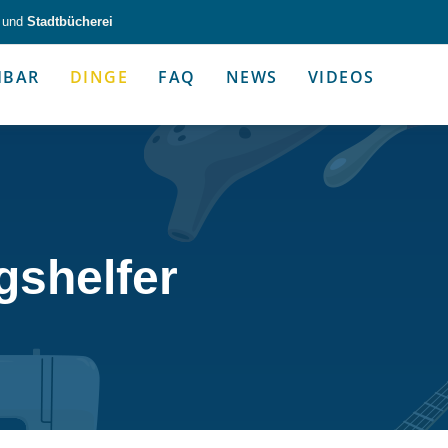
und
Stadtbücherei
HBAR
DINGE
FAQ
NEWS
VIDEOS
zeug & Alltagshelfer
Medien & Kommunik
gshelfer
g & Altagshelfer
Medien & Kommunik
e selbst in die Hand.
Kommunikative Gimmicks & coo