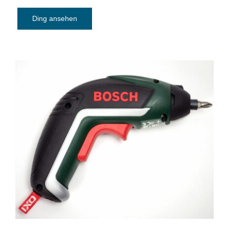
Ding ansehen
Akku-Schrauber Bosch IXO Generation
V