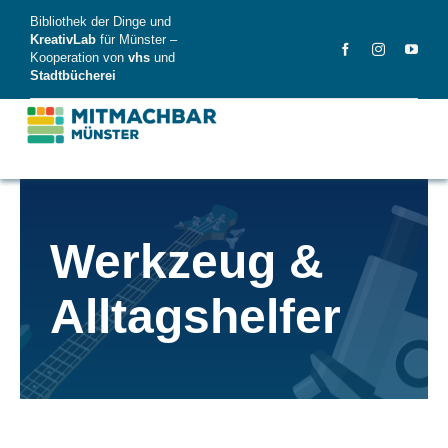
Skip
Bibliothek der Dinge und
to
KreativLab
für Münster –
Kooperation von
vhs
und
content
Stadtbücherei
MitMachBar
Werkzeug &
Dinge
Alltagshelfer
FAQ
News
Videos