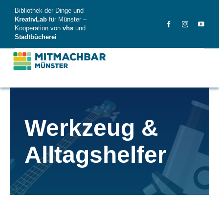
Skip
Bibliothek der Dinge und
to
KreativLab
für Münster –
Kooperation von
vhs
und
content
Stadtbücherei
MitMachBar
Werkzeug &
Dinge
Alltagshelfer
FAQ
News
Videos