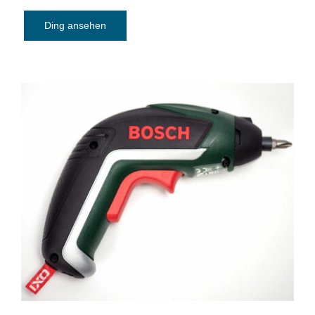
Ding ansehen
Akku-Schrauber Bosch IXO Generation
V