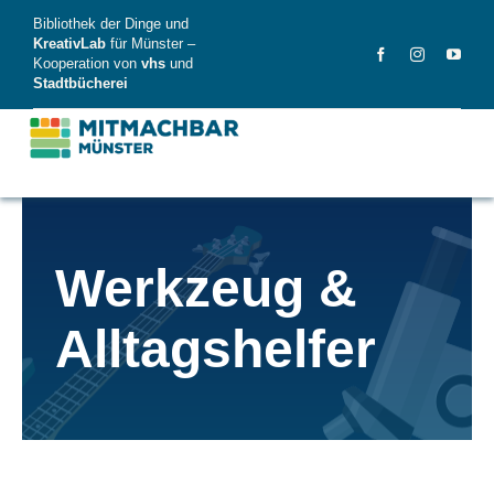
Skip
Bibliothek der Dinge und
to
KreativLab
für Münster –
Kooperation von
vhs
und
content
Stadtbücherei
MitMachBar
Werkzeug &
Dinge
Alltagshelfer
FAQ
News
Videos