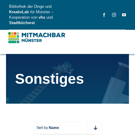
Skip
Bibliothek der Dinge und
to
KreativLab
für Münster –
Kooperation von
vhs
und
content
Stadtbücherei
MitMachBar
Sonstiges
Dinge
FAQ
News
Videos
Sort by
Name