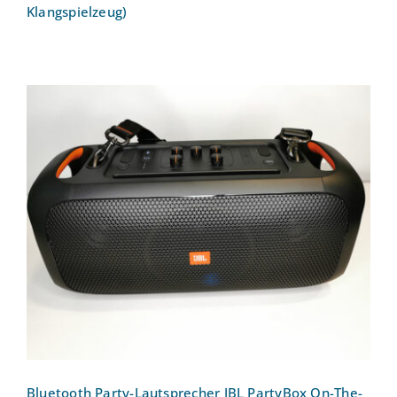
Klangspielzeug)
Bluetooth Party-Lautsprecher JBL
PartyBox On-The-Go
Bewertet
mit
5.00
von 5
Bluetooth Party-Lautsprecher JBL PartyBox On-The-