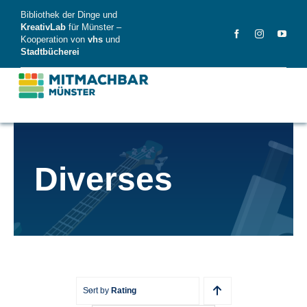
Skip
Bibliothek der Dinge und
to
KreativLab
für Münster –
Kooperation von
vhs
und
content
Stadtbücherei
MitMachBar
Diverses
Dinge
FAQ
News
Videos
Sort by
Rating