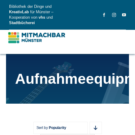
Skip
Bibliothek der Dinge und
to
KreativLab
für Münster –
Kooperation von
vhs
und
content
Stadtbücherei
MitMachBar
Aufnahmeequipm
Dinge
FAQ
News
Videos
Sort by
Popularity