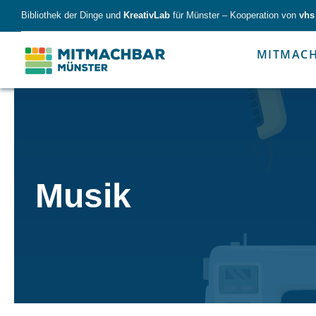
Skip
Bibliothek der Dinge und
KreativLab
für Münster – Kooperation von
vhs
to
content
MITMAC
Forschen
Werk
Musik
Forschen
Werkzeu
Alles für kleine & große Entdecker.
Nimm die Ding