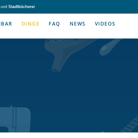
und
Stadtbücherei
HBAR
DINGE
FAQ
NEWS
VIDEOS
zeug & Alltagshelfer
Medien & Kommunik
g & Altagshelfer
Medien & Kommunik
e selbst in die Hand.
Kommunikative Gimmicks & coo