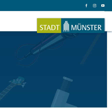
ation
Musik
ation
Musikinstrumente
le Gadgets
Alles zum Tasten, Zupfen, Schlagen.