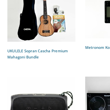
UKULELE Sopran Cascha
Metron
Premium Mahagoni Bundle
Metronom Ko
UKULELE Sopran Cascha Premium
Mahagoni Bundle
Bluetooth-Lautsprecher –
DJ-Contr
Musikgenuss Zuhause und
Controlle
Unterwegs: JBL Flip 5
P