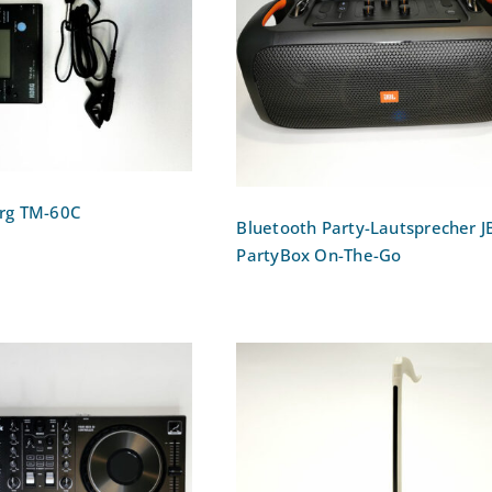
Bluetooth Party-
Lautsprecher JBL PartyB
om Korg TM-60C
On-The-Go
Bewertet
mit
5.00
von 5
rg TM-60C
Bluetooth Party-Lautsprecher J
PartyBox On-The-Go
Otamatone (elektronisch
oller (4-Deck DJ-
Musikinstrument /
r): Numark Mixtrack
Klangspielzeug)
latinum FX