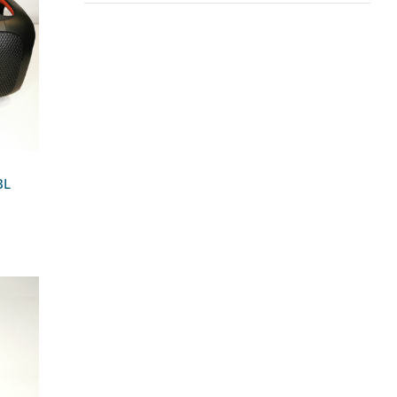
ox
BL
es