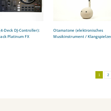
Bewertet
mit
5.00
von 5
(4-Deck DJ-Controller):
Otamatone (elektronisches
ack Platinum FX
Musikinstrument / Klangspielze
1
2