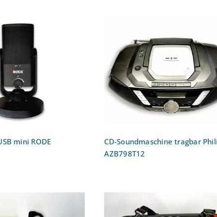
fon NT-USB mini
CD-Soundmaschine tragb
RODE
Philips AZB798T12
USB mini RODE
CD-Soundmaschine tragbar Phil
AZB798T12