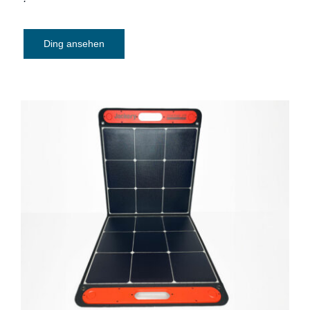
Ding ansehen
Solarpanel Jackery SolarSaga 100