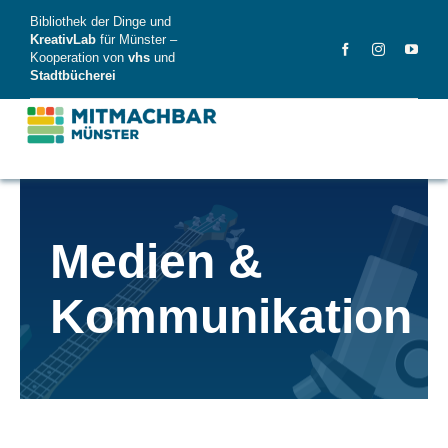
Skip
Bibliothek der Dinge und
to
KreativLab
für Münster –
Kooperation von
vhs
und
content
Stadtbücherei
MitMachBar
Medien &
Dinge
Kommunikation
FAQ
News
Videos