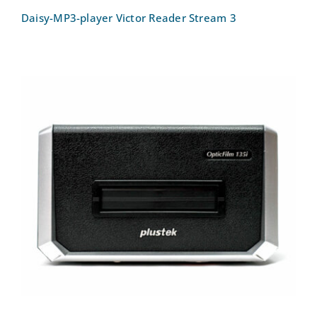
Daisy-MP3-player Victor Reader Stream 3
Dia-Digitalisierer – Alte Filme und
Diaaufnahmen endlich auf dem PC:
Plustek OpticFilm 135i