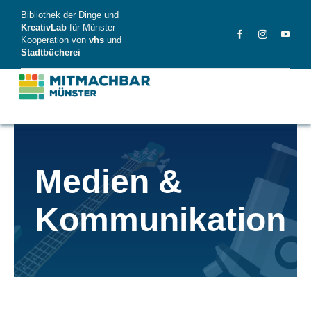
Skip
Bibliothek der Dinge und
to
KreativLab
für Münster –
Kooperation von
vhs
und
content
Stadtbücherei
MitMachBar
Medien &
Dinge
Kommunikation
FAQ
News
Videos