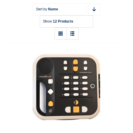
Sort by
Name
Show
12 Products
Daisy-MP3-player Victor Reader Stratus
12M