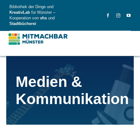
Skip
Bibliothek der Dinge und
to
KreativLab
für Münster –
Kooperation von
vhs
und
content
Stadtbücherei
MitMachBar
Medien &
Dinge
Kommunikation
FAQ
News
Videos