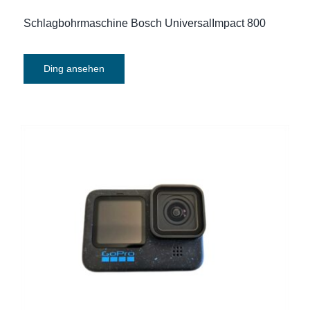
Schlagbohrmaschine Bosch UniversalImpact 800
Ding ansehen
Action Cam GoPro HERO 12 Black