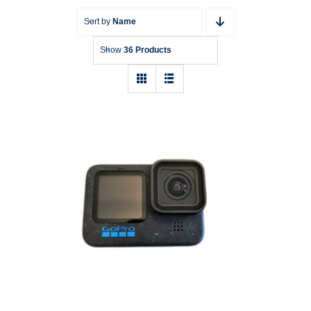
Sort by
Name
Show
36 Products
Action Cam GoPro HERO 12 Black