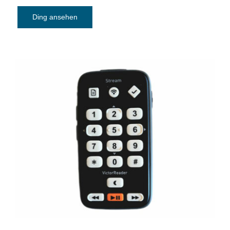
Ding ansehen
Daisy-MP3-player Victor Reader Stream
3