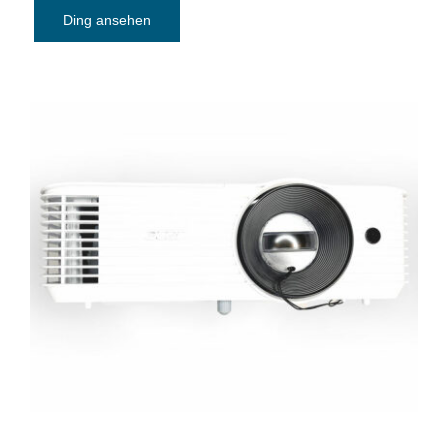
Ding ansehen
Beamer Acer H5386ABDKi 5000 Ansi-
Lumen