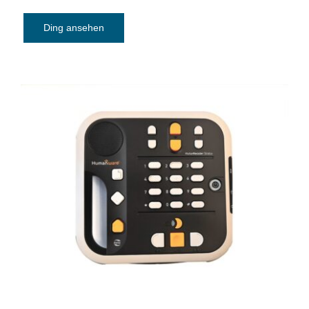
Ding ansehen
Daisy-MP3-player Victor Reader Stratus
12M