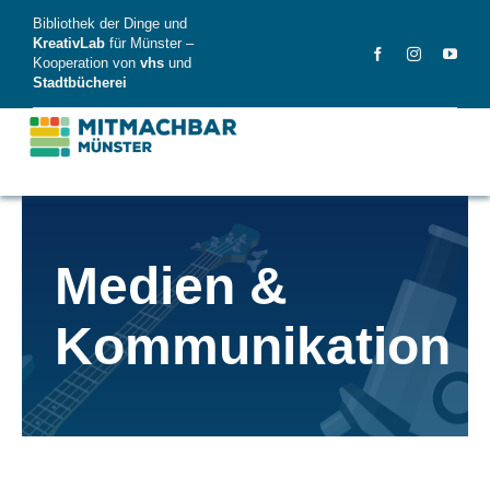
Skip
Bibliothek der Dinge und
to
KreativLab
für Münster –
Kooperation von
vhs
und
content
Stadtbücherei
MitMachBar
Medien &
Dinge
Kommunikation
FAQ
News
Videos