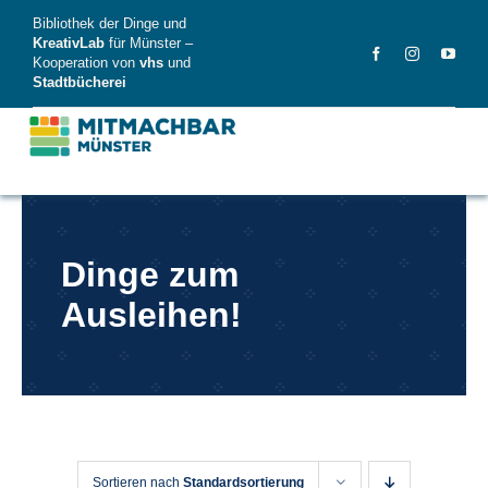
Skip
Bibliothek der Dinge und
to
KreativLab
für Münster –
Kooperation von
vhs
und
content
Stadtbücherei
MitMachBar
Dinge zum
Dinge
Ausleihen!
FAQ
News
Videos
Sortieren nach
Standardsortierung