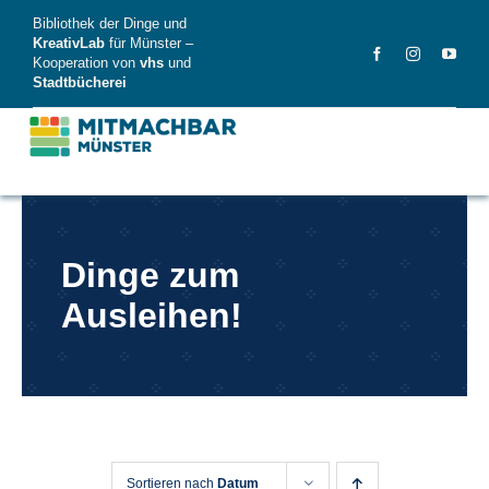
Skip
Bibliothek der Dinge und
to
KreativLab
für Münster –
Kooperation von
vhs
und
content
Stadtbücherei
MitMachBar
Dinge zum
Dinge
Ausleihen!
FAQ
News
Videos
Sortieren nach
Datum