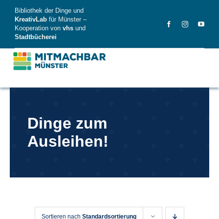
Skip
Bibliothek der Dinge und
to
KreativLab
für Münster –
Kooperation von
vhs
und
content
Stadtbücherei
MitMachBar
Dinge zum
Dinge
Ausleihen!
FAQ
News
Videos
Sortieren nach
Standardsortierung