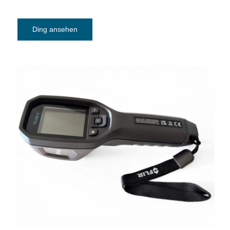
Ding ansehen
Wärmebildkamera FLIR TG165-X