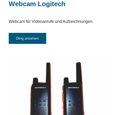
Webcam Logitech
Webcam für Videoanrufe und Aufzeichnungen.
Ding ansehen
Walkie-Talkie-Motorola Talkabout T82
PMR Funkgerät