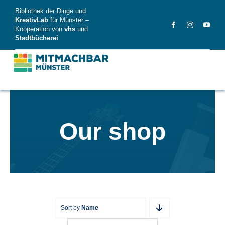
Skip
Bibliothek der Dinge und
to
KreativLab
für Münster –
Kooperation von
vhs
und
content
Stadtbücherei
MitMachBar
Our shop
Dinge
FAQ
News
Videos
Sort by
Name