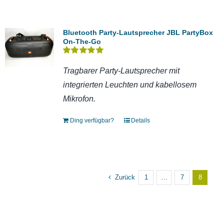
Bluetooth Party-Lautsprecher JBL PartyBox
On-The-Go
Bewertet
mit
5.00
von 5
Tragbarer Party-Lautsprecher mit
integrierten Leuchten und kabellosem
Mikrofon.
Ding verfügbar?
Details
Zurück
1
…
7
8