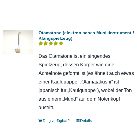
Otamatone (elektronisches Musikinstrument /
Klangspielzeug)
Bewertet
mit
5.00
von 5
Das Otamatone ist ein singendes
Spielzeug, dessen Körper wie eine
Achtelnote geformt ist (es ähnelt auch etwas
einer Kaulquappe, „Otamajakushi“ ist
japanisch für „Kaulquappe“), wobei der Ton
aus einem „Mund“ auf dem Notenkopf
austritt.
Ding verfügbar?
Details