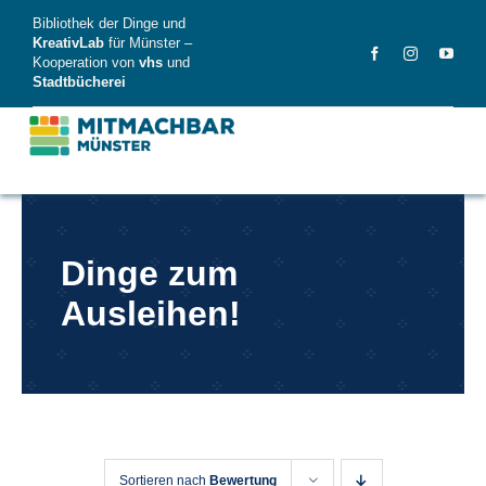
Skip
Bibliothek der Dinge und
to
KreativLab
für Münster –
Kooperation von
vhs
und
content
Stadtbücherei
MitMachBar
Dinge zum
Dinge
Ausleihen!
FAQ
News
Videos
Sortieren nach
Bewertung