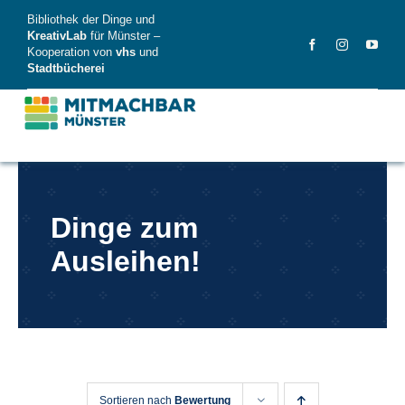
Skip
Bibliothek der Dinge und
to
KreativLab
für Münster –
Kooperation von
vhs
und
content
Stadtbücherei
MitMachBar
Dinge zum
Dinge
Ausleihen!
FAQ
News
Videos
Sortieren nach
Bewertung