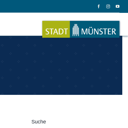
ation
Musik
ation
Musikinstrumente
Suche
le Gadgets
Alles zum Tasten, Zupfen, Schlagen.