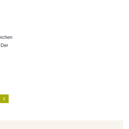
eichen
 Der
8