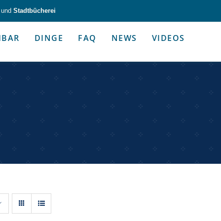
und
Stadtbücherei
HBAR
DINGE
FAQ
NEWS
VIDEOS
zeug & Alltagshelfer
Medien & Kommunik
g & Altagshelfer
Medien & Kommunik
e selbst in die Hand.
Kommunikative Gimmicks & coo