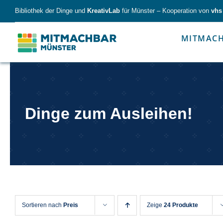
Skip
Bibliothek der Dinge und
KreativLab
für Münster – Kooperation von
vhs
to
content
MITMAC
Forschen
Werk
Dinge zum Ausleihen!
Forschen
Werkzeu
Sortieren nach
Preis
Zeige
24 Produkte
Alles für kleine & große Entdecker.
Nimm die Ding