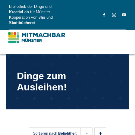
Skip
Bibliothek der Dinge und
to
KreativLab
für Münster –
Kooperation von
vhs
und
content
Stadtbücherei
MitMachBar
Dinge zum
Dinge
Ausleihen!
FAQ
News
Videos
Sortieren nach
Beliebtheit