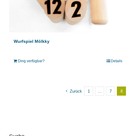
Wurfspiel Mölkky
Ding verfügbar?
Details
Zurück
1
…
7
8