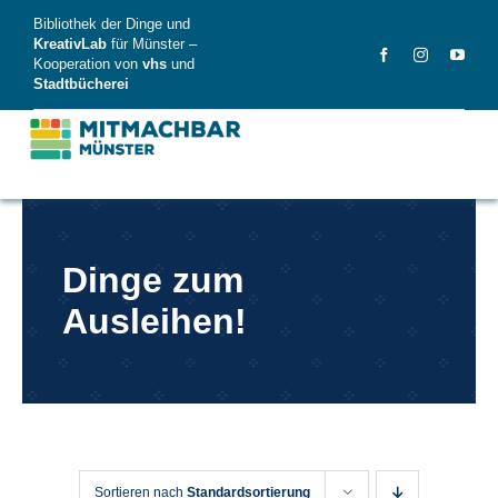
Skip
Bibliothek der Dinge und
to
KreativLab
für Münster –
Kooperation von
vhs
und
content
Stadtbücherei
MitMachBar
Dinge zum
Dinge
Ausleihen!
FAQ
News
Videos
Sortieren nach
Standardsortierung