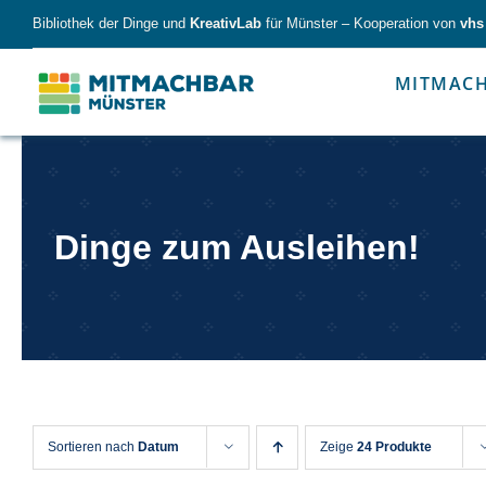
Skip
Bibliothek der Dinge und
KreativLab
für Münster – Kooperation von
vhs
to
content
MITMAC
Forschen
Werk
Dinge zum Ausleihen!
Forschen
Werkzeu
Sortieren nach
Datum
Zeige
24 Produkte
Alles für kleine & große Entdecker.
Nimm die Ding