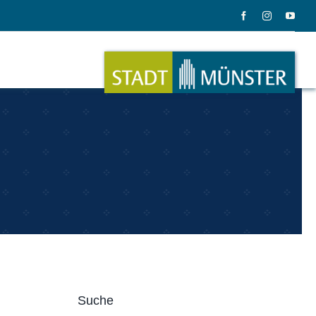
ation
Musik
ation
Musikinstrumente
Suche
le Gadgets
Alles zum Tasten, Zupfen, Schlagen.