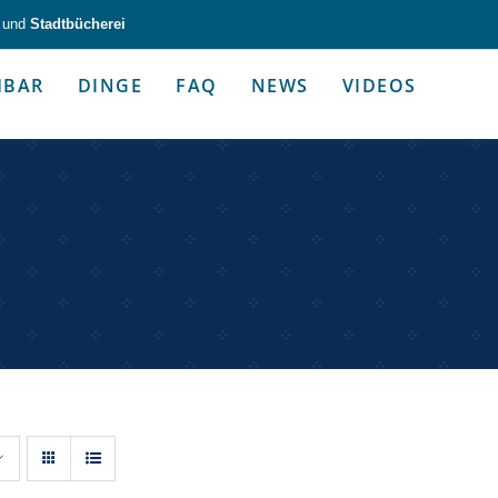
und
Stadtbücherei
HBAR
DINGE
FAQ
NEWS
VIDEOS
zeug & Alltagshelfer
Medien & Kommunik
g & Altagshelfer
Medien & Kommunik
e selbst in die Hand.
Kommunikative Gimmicks & coo